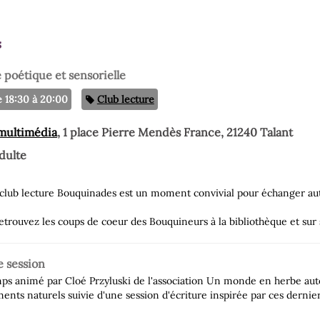
s
e poétique et sensorielle
Catégorie
 18:30 à 20:00
Club lecture
 multimédia
, 1 place Pierre Mendès France, 21240 Talant
dulte
e club lecture Bouquinades est un moment convivial pour échanger aut
etrouvez les coups de coeur des Bouquineurs à la bibliothèque et sur s
e session
ps animé par Cloé Przyluski de l'association Un monde en herbe auto
ments naturels suivie d'une session d'écriture inspirée par ces dernier