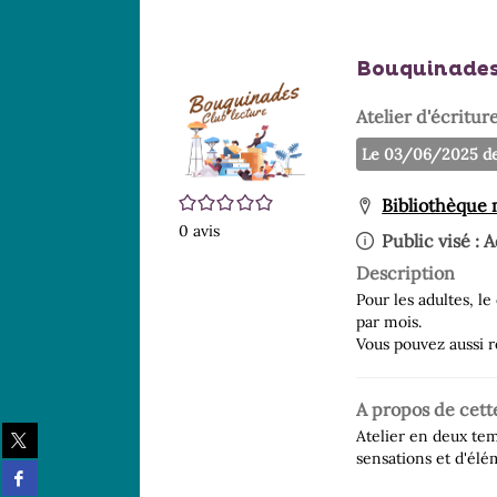
Bouquinade
Atelier d'écritur
Le 03/06/2025 de
/5
Bibliothèque
0
avis
Public visé :
A
Description
Pour les adultes, l
par mois.
Vous pouvez aussi r
A propos de cett
Partager
Atelier en deux tem
sur
sensations et d'élé
Partager
twitter
sur