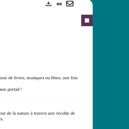
Lien
Exports
permanent
Envoyer
(Nouvelle
par
fenêtre)
mail
our de livres, musiques ou films, une fois
on portail !
ur de la nature à travers une récolte de
s.