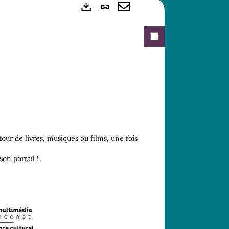
Lien
Exports
permanent
Envoyer
(Nouvelle
par
fenêtre)
mail
our de livres, musiques ou films, une fois
on portail !