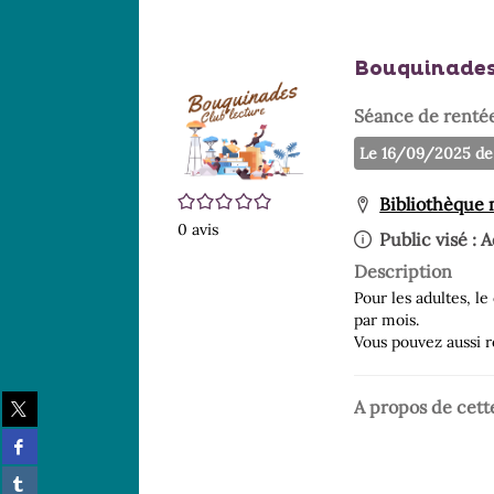
Bouquinade
Séance de renté
Le 16/09/2025 de 
/5
Bibliothèque
0
avis
Public visé :
A
Description
Pour les adultes, l
par mois.
Vous pouvez aussi r
Partager
A propos de cett
sur
Partager
twitter
sur
(Nouvelle
Partager
facebook
fenêtre)