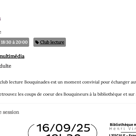
s
e
Catégorie
18:30 à 20:00
Club lecture
 multimédia
dulte
e club lecture Bouquinades est un moment convivial pour échanger aut
etrouvez les coups de coeur des Bouquineurs à la bibliothèque et sur s
e session