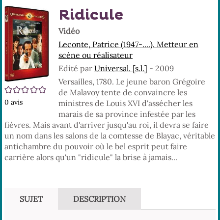
En
(No
Ridicule
pa
fenê
ma
Vidéo
Leconte, Patrice (1947-....). Metteur en
scène ou réalisateur
Edité par
Universal. [s.l.]
- 2009
Versailles, 1780. Le jeune baron Grégoire
/5
de Malavoy tente de convaincre les
0
avis
ministres de Louis XVI d'assécher les
marais de sa province infestée par les
fièvres. Mais avant d'arriver jusqu'au roi, il devra se faire
un nom dans les salons de la comtesse de Blayac, véritable
antichambre du pouvoir où le bel esprit peut faire
carrière alors qu'un "ridicule" la brise à jamais...
SUJET
DESCRIPTION