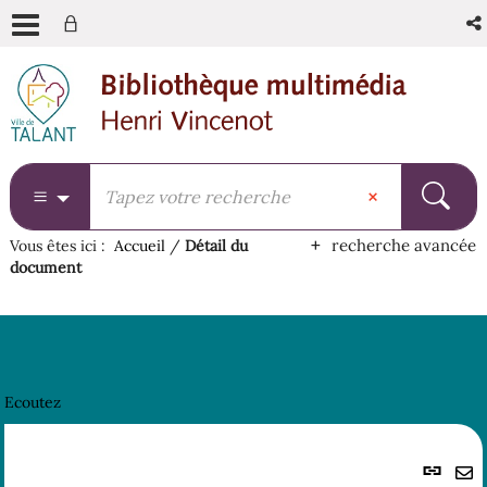
Aller
Aller
Aller
au
au
à
menu
contenu
la
recherche
recherche avancée
Vous êtes ici :
Accueil
/
Détail du
document
Ecoutez
Lie
per