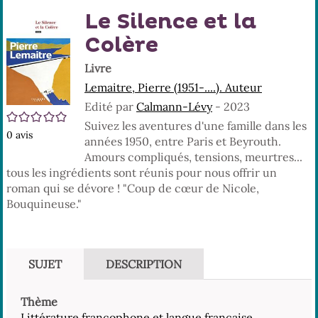
En
(No
Le Silence et la
pa
fenê
ma
Colère
Livre
Lemaitre, Pierre (1951-....). Auteur
Edité par
Calmann-Lévy
- 2023
/5
Suivez les aventures d'une famille dans les
0
avis
années 1950, entre Paris et Beyrouth.
Amours compliqués, tensions, meurtres...
tous les ingrédients sont réunis pour nous offrir un
roman qui se dévore ! "Coup de cœur de Nicole,
Bouquineuse."
SUJET
DESCRIPTION
Thème
Littérature francophone et langue française