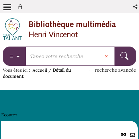
Aller
Aller
Aller
au
au
à
menu
contenu
la
recherche
recherche avancée
Vous êtes ici :
Accueil
/
Détail du
document
Ecoutez
Lie
per