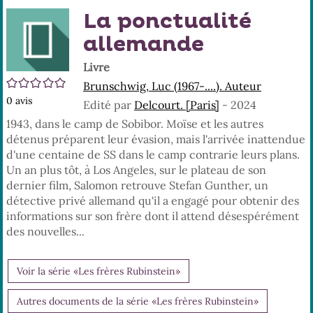
En
(No
La ponctualité
pa
fenê
ma
allemande
Livre
/5
Brunschwig, Luc (1967-....). Auteur
0
avis
Edité par
Delcourt. [Paris]
- 2024
1943, dans le camp de Sobibor. Moïse et les autres
détenus préparent leur évasion, mais l'arrivée inattendue
d'une centaine de SS dans le camp contrarie leurs plans.
Un an plus tôt, à Los Angeles, sur le plateau de son
dernier film, Salomon retrouve Stefan Gunther, un
détective privé allemand qu'il a engagé pour obtenir des
informations sur son frère dont il attend désespérément
des nouvelles...
Voir la série «Les frères Rubinstein»
Autres documents de la série «Les frères Rubinstein»