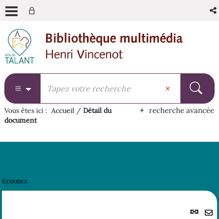
Aller
Aller
Aller
au
au
à
menu
contenu
la
recherche
recherche avancée
Vous êtes ici :
Accueil
/
Détail du
document
Ecoutez
Lie
per