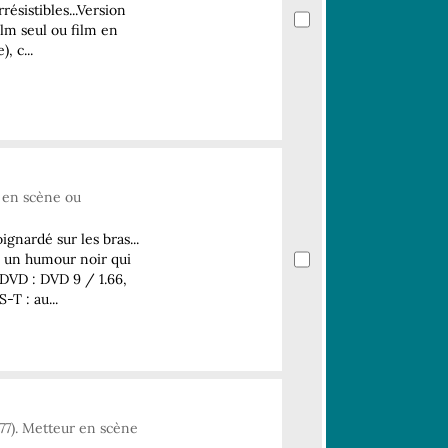
résistibles...Version
ilm seul ou film en
, c...
r en scène ou
nardé sur les bras...
, un humour noir qui
 DVD : DVD 9 / 1.66,
T : au...
77). Metteur en scène