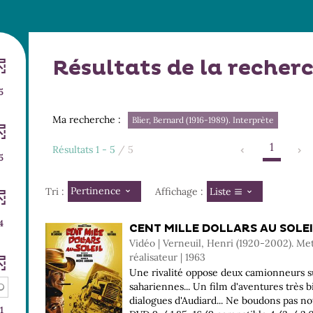
Résultats de la recher
5
Ma recherche :
Blier, Bernard (1916-1989). Interprète
1
Résultats
1
-
5
/ 5
5
Pertinence
Liste
Tri :
Affichage :
4
CENT MILLE DOLLARS AU SOLEI
Vidéo | Verneuil, Henri (1920-2002). Me
réalisateur | 1963
Une rivalité oppose deux camionneurs su
sahariennes... Un film d'aventures très bi
dialogues d'Audiard... Ne boudons pas not
1