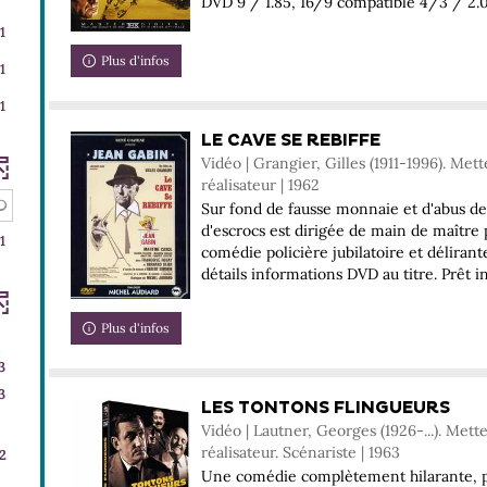
DVD 9 / 1.85, 16/9 compatible 4/3 / 2.0 
1
Plus d'infos
1
ats
1
r
LE CAVE SE REBIFFE
Vidéo | Grangier, Gilles (1911-1996). Met
r
réalisateur | 1962
Sur fond de fausse monnaie et d'abus d
d'escrocs est dirigée de main de maître
1
comédie policière jubilatoire et délirant
détails informations DVD au titre. Prêt in
rche
Plus d'infos
-
d
3
3
résultats
3
LES TONTONS FLINGUEURS
atiquement
-
Vidéo | Lautner, Georges (1926-...). Met
cocher
ts
réalisateur. Scénariste | 1963
2
pour
Une comédie complètement hilarante, p