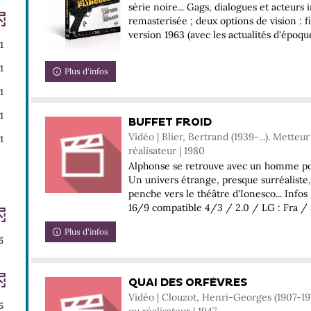
ajouter
série noire... Gags, dialogues et acteurs ir
le
remasterisée ; deux options de vision : f
filtre
version 1963 (avec les actualités d'époque)
1
-
la
1
Plus d'infos
recherche
est
1
mise
che
1
BUFFET FROID
à
Vidéo | Blier, Bertrand (1939-...). Metteu
jour
1
réalisateur | 1980
automatiquement
Alphonse se retrouve avec un homme poig
Un univers étrange, presque surréaliste
tiquement
penche vers le théâtre d'Ionesco... Infos
16/9 compatible 4/3 / 2.0 / LG : Fra / S-
Plus d'infos
5
QUAI DES ORFÈVRES
Vidéo | Clouzot, Henri-Georges (1907-19
5