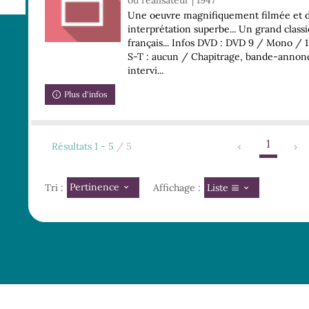
ou réalisateur | 1947
Une oeuvre magnifiquement filmée et di
ement
interprétation superbe... Un grand clas
français... Infos DVD : DVD 9 / Mono / 1
S-T : aucun / Chapitrage, bande-annon
intervi...
Plus d'infos
1
Résultats
1
-
5
/ 5
Pertinence
Liste
Tri :
Affichage :