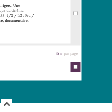
rigée... Une
sique du cinéma
.33, 4/3 / LG : Fra /
ce, documentaire,
par page
10