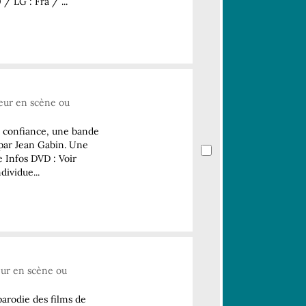
/ LG : Fra / ...
teur en scène ou
e confiance, une bande
 par Jean Gabin. Une
e Infos DVD : Voir
dividue...
teur en scène ou
arodie des films de