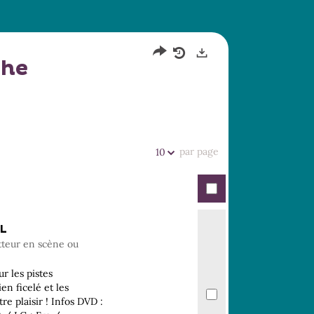
che
Partager
Historique
Exports
l'URL
de
de
vos
la
recherches
recherche
par page
10
L
tteur en scène ou
r les pistes
en ficelé et les
re plaisir ! Infos DVD :