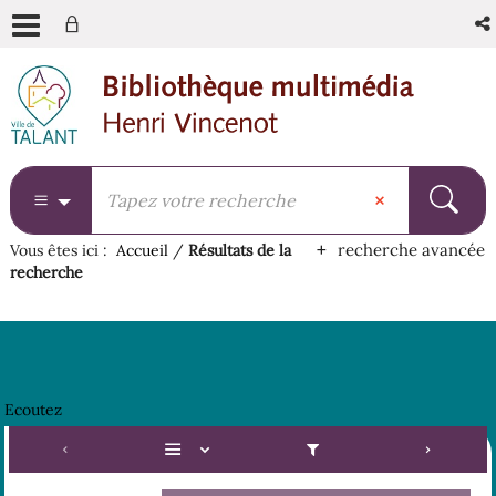
Aller
Aller
Aller
au
au
à
menu
contenu
la
recherche
recherche avancée
Vous êtes ici :
Accueil
/
Résultats de la
recherche
Ecoutez