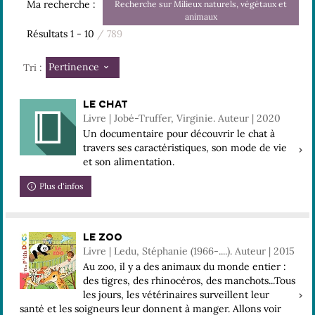
Ma recherche :
Recherche sur Milieux naturels, végétaux et
animaux
Résultats
1
-
10
/ 789
Pertinence
Tri :
LE CHAT
Livre | Jobé-Truffer, Virginie. Auteur | 2020
Un documentaire pour découvrir le chat à
travers ses caractéristiques, son mode de vie
et son alimentation.
Plus d'infos
LE ZOO
Livre | Ledu, Stéphanie (1966-....). Auteur | 2015
Au zoo, il y a des animaux du monde entier :
des tigres, des rhinocéros, des manchots...Tous
les jours, les vétérinaires surveillent leur
santé et les soigneurs leur donnent à manger. Allons voir