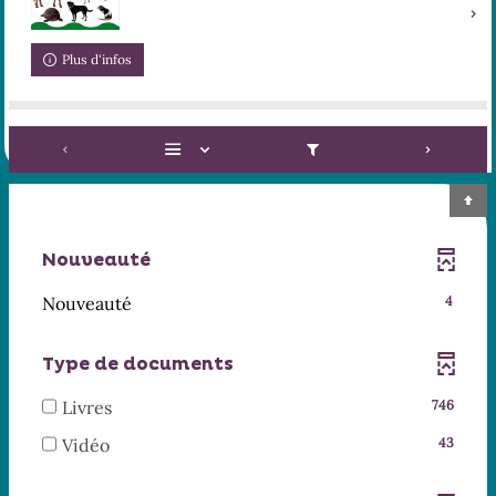
Plus d'infos
Nouveauté
-
Nouveauté
4
4
résultats
Type de documents
-
cliquer
-
Livres
746
pour
746
-
Vidéo
43
ajouter
résultats
43
le
-
résultats