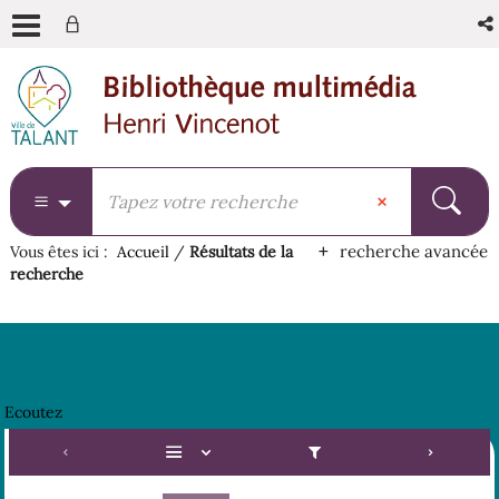
Aller
Aller
Aller
au
au
à
menu
contenu
la
recherche
recherche avancée
Vous êtes ici :
Accueil
/
Résultats de la
recherche
Ecoutez