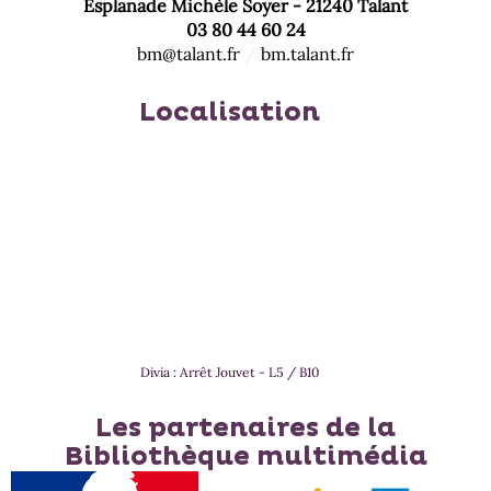
recherche
Esplanade Michèle Soyer - 21240 Talant
automatiquement
est
03 80 44 60 24
mise
bm@talant.fr
/
bm.talant.fr
à
jour
Localisation
automatiquement
Divia : Arrêt Jouvet - L5 / B10
Les partenaires de la
Bibliothèque multimédia