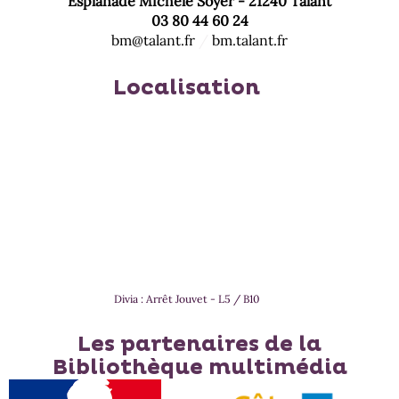
Esplanade Michèle Soyer - 21240 Talant
mise
jour
est
03 80 44 60 24
à
automatiquement
mise
bm@talant.fr
/
bm.talant.fr
jour
à
automatiquement
jour
Localisation
automatiquement
Divia : Arrêt Jouvet - L5 / B10
Les partenaires de la
Bibliothèque multimédia