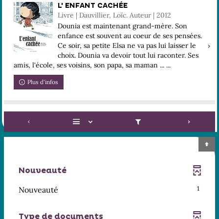
L' ENFANT CACHÉE
Livre | Dauvillier, Loïc. Auteur | 2012
Dounia est maintenant grand-mère. Son
enfance est souvent au coeur de ses pensées.
Ce soir, sa petite Elsa ne va pas lui laisser le
choix. Dounia va devoir tout lui raconter. Ses
amis, l'école, ses voisins, son papa, sa maman ... ...
Plus d'infos
Nouveauté
-
Nouveauté
1
1
résultats
Type de documents