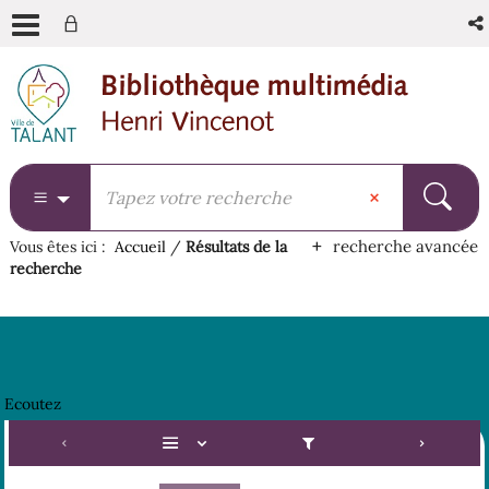
Aller
Aller
Aller
au
au
à
menu
contenu
la
recherche
recherche avancée
Vous êtes ici :
Accueil
/
Résultats de la
recherche
Ecoutez