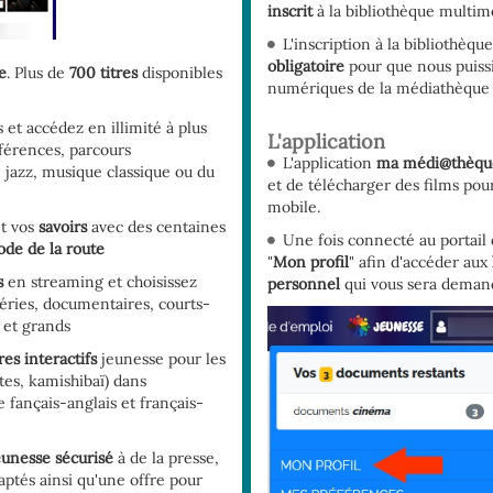
inscrit
à la bibliothèque multim
L'inscription à la bibliothèq
obligatoire
pour que nous puissi
e
. Plus de
700 titres
disponibles
numériques de la médiathèque 
et accédez en illimité à plus
L'application
férences, parcours
L'application
ma médi@thèqu
 jazz, musique classique ou du
et de télécharger des films pou
mobile.
t vos
savoirs
avec des centaines
Une fois connecté au portail
ode de la route
"
Mon profil
" afin d'accéder aux
s
en streaming et choisissez
personnel
qui vous sera demandé
séries, documentaires, courts-
 et grands
res interactifs
jeunesse pour les
es, kamishibaï) dans
e fançais-anglais et français-
eunesse sécurisé
à de la presse,
daptés ainsi qu'une offre pour