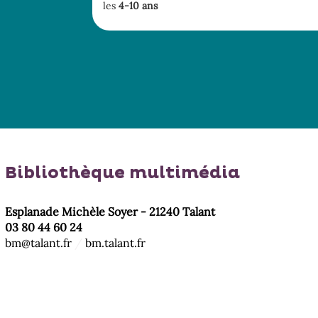
les
4-10 ans
Bibliothèque multimédia
Esplanade Michèle Soyer - 21240 Talant
03 80 44 60 24
bm@talant.fr
/
bm.talant.fr