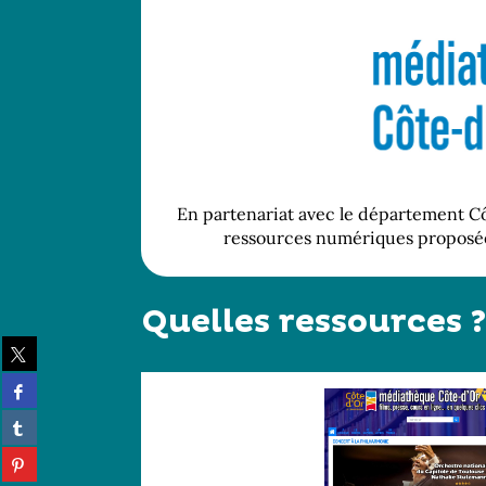
En partenariat avec le département Côt
ressources numériques proposées
Quelles ressources ?
Partager
sur
Partager
twitter
sur
(Nouvelle
Partager
facebook
fenêtre)
sur
(Nouvelle
Partager
tumblr
fenêtre)
sur
(Nouvelle