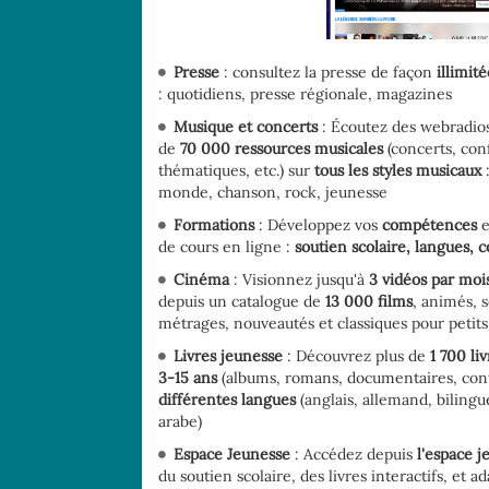
pinterest
fenêtre)
(Nouvelle
fenêtre)
Presse
: consultez la presse de façon
illimité
: quotidiens, presse régionale, magazines
Musique et concerts
: Écoutez des webradios 
de
70 000 ressources musicales
(concerts, con
thématiques, etc.) sur
tous les styles musicaux
:
monde, chanson, rock, jeunesse
Formations
: Développez vos
compétences
e
de cours en ligne :
soutien scolaire, langues, c
Cinéma
: Visionnez jusqu'à
3 vidéos par moi
depuis un catalogue de
13 000 films
, animés, 
métrages, nouveautés et classiques pour petits
Livres jeunesse
: Découvrez plus de
1 700 liv
3-15 ans
(albums, romans, documentaires, cont
différentes langues
(anglais, allemand, bilingu
arabe)
Espace Jeunesse
: Accédez depuis
l'espace j
du soutien scolaire, des livres interactifs, et a