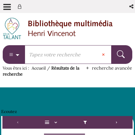
Aller
Aller
Aller
au
au
à
menu
contenu
la
recherche
recherche avancée
Vous êtes ici :
Accueil
/
Résultats de la
recherche
Ecoutez