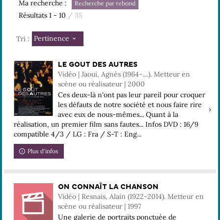
Ma recherche :
Recherche par rebond
Résultats
1
-
10
/ 35
Pertinence
Tri :
LE GOUT DES AUTRES
Vidéo | Jaoui, Agnès (1964-....). Metteur en
scène ou réalisateur | 2000
Ces deux-là n'ont pas leur pareil pour croquer
les défauts de notre société et nous faire rire
avec eux de nous-mêmes... Quant à la
réalisation, un premier film sans fautes... Infos DVD : 16/9
compatible 4/3 / LG : Fra / S-T : Eng...
Plus d'infos
ON CONNAÎT LA CHANSON
Vidéo | Resnais, Alain (1922-2014). Metteur en
scène ou réalisateur | 1997
Une galerie de portraits ponctuée de