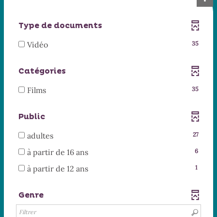
Type de documents
-
Vidéo
35
35
résultats
Catégories
-
cocher
-
Films
35
pour
35
ajouter
résultats
Public
le
-
filtre
cocher
-
adultes
27
-
pour
27
la
-
à partir de 16 ans
6
ajouter
résultats
recherche
6
le
-
-
à partir de 12 ans
1
est
résultats
filtre
cocher
1
mise
-
-
pour
résultats
à
cocher
Genre
la
ajouter
-
jour
pour
recherche
le
cocher
automatiquement
ajouter