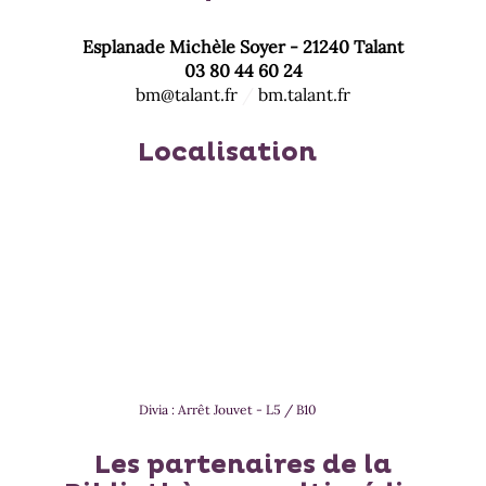
jour
est
à
automatiquement
mise
Esplanade Michèle Soyer - 21240 Talant
jour
à
automatiquement
03 80 44 60 24
jour
bm@talant.fr
/
bm.talant.fr
automatiquement
Localisation
Divia : Arrêt Jouvet - L5 / B10
Les partenaires de la