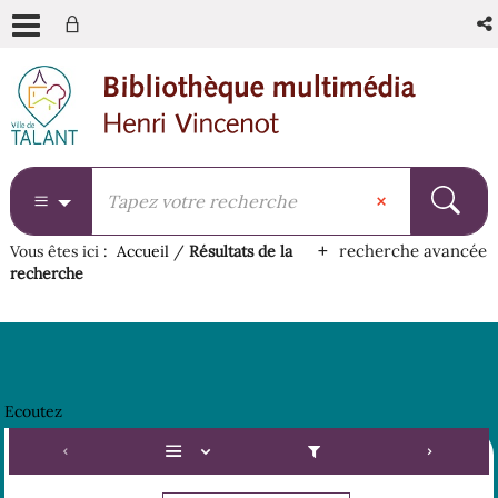
Aller
Aller
Aller
au
au
à
menu
contenu
la
recherche
recherche avancée
Vous êtes ici :
Accueil
/
Résultats de la
recherche
Ecoutez