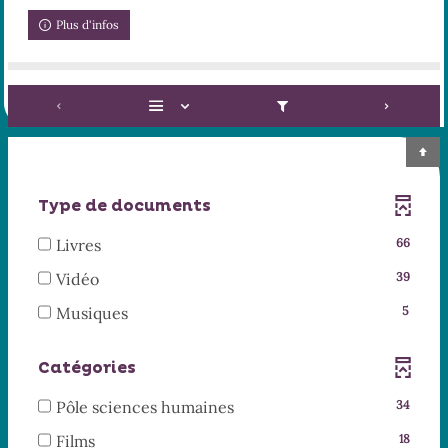
Plus d'infos
Type de documents
-
Livres
66
66
-
Vidéo
39
résultats
39
-
-
Musiques
5
résultats
cocher
5
-
pour
résultats
cocher
Catégories
ajouter
-
pour
le
cocher
-
Pôle sciences humaines
34
ajouter
filtre
pour
34
le
-
Films
18
-
ajouter