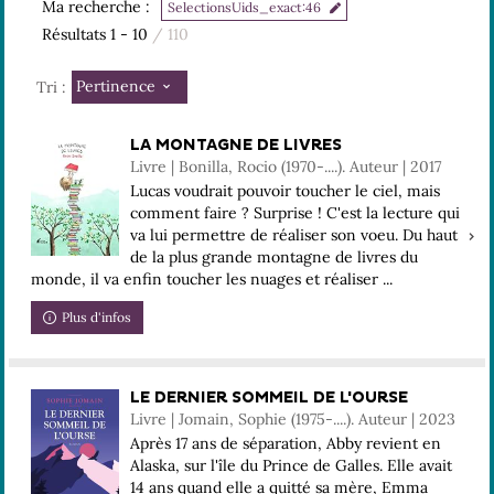
Ma recherche :
SelectionsUids_exact:46
Résultats
1
-
10
/ 110
Pertinence
Tri :
LA MONTAGNE DE LIVRES
Livre | Bonilla, Rocio (1970-....). Auteur | 2017
Lucas voudrait pouvoir toucher le ciel, mais
comment faire ? Surprise ! C'est la lecture qui
va lui permettre de réaliser son voeu. Du haut
de la plus grande montagne de livres du
monde, il va enfin toucher les nuages et réaliser ...
Plus d'infos
LE DERNIER SOMMEIL DE L'OURSE
Livre | Jomain, Sophie (1975-....). Auteur | 2023
Après 17 ans de séparation, Abby revient en
Alaska, sur l'île du Prince de Galles. Elle avait
14 ans quand elle a quitté sa mère, Emma