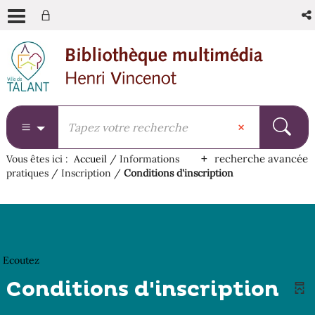
Aller
Aller
Aller
au
au
à
menu
contenu
la
recherche
recherche avancée
Vous êtes ici :
Accueil
/
Informations
pratiques
/
Inscription
/
Conditions d'inscription
Ecoutez
Conditions d'inscription