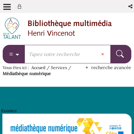
Aller
Aller
Aller
au
au
à
menu
contenu
la
recherche
recherche avancée
Vous êtes ici :
Accueil
/
Services
/
Médiathèque numérique
Ecoutez