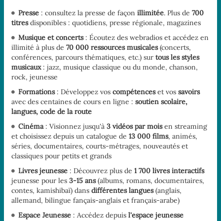
Presse
: consultez la presse de façon
illimitée
. Plus de
700
titres
disponibles : quotidiens, presse régionale, magazines
Musique et concerts
: Écoutez des webradios et accédez en
illimité à plus de
70 000 ressources musicales
(concerts,
conférences, parcours thématiques, etc.) sur
tous les styles
musicaux
: jazz, musique classique ou du monde, chanson,
rock, jeunesse
Formations
: Développez vos
compétences
et vos
savoirs
avec des centaines de cours en ligne :
soutien scolaire,
langues, code de la route
Cinéma
: Visionnez jusqu'à
3 vidéos par mois
en streaming
et choisissez depuis un catalogue de
13 000 films
, animés,
séries, documentaires, courts-métrages, nouveautés et
classiques pour petits et grands
Livres jeunesse
: Découvrez plus de
1 700 livres interactifs
jeunesse pour les
3-15 ans
(albums, romans, documentaires,
contes, kamishibaï) dans
différentes langues
(anglais,
allemand, bilingue fançais-anglais et français-arabe)
Espace Jeunesse
: Accédez depuis
l'espace jeunesse