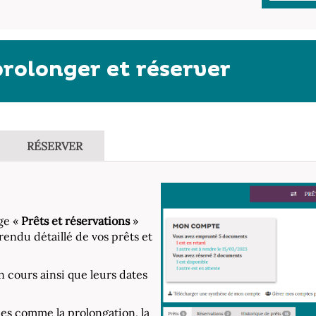
prolonger et réserver
RÉSERVER
ge «
Prêts et réservations
»
endu détaillé de vos prêts et
en cours ainsi que leurs dates
ées comme la prolongation, la