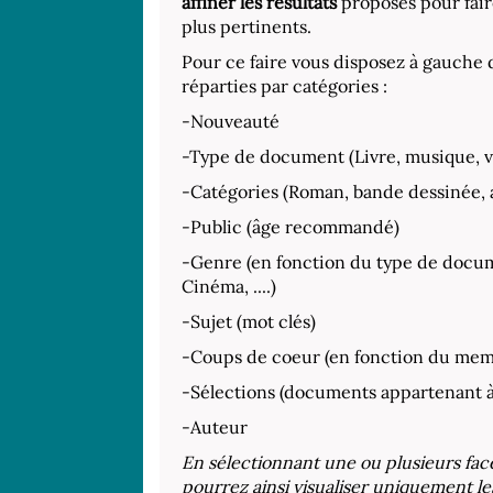
affiner les résultats
proposés pour fair
plus pertinents.
Pour ce faire vous disposez à gauche 
réparties par catégories :
-Nouveauté
-Type de document (Livre, musique, vid
-Catégories (Roman, bande dessinée, al
-Public (âge recommandé)
-Genre (en fonction du type de docum
Cinéma, ....)
-Sujet (mot clés)
-Coups de coeur (en fonction du mem
-Sélections (documents appartenant à
-Auteur
En sélectionnant une ou plusieurs fac
pourrez ainsi visualiser uniquement 