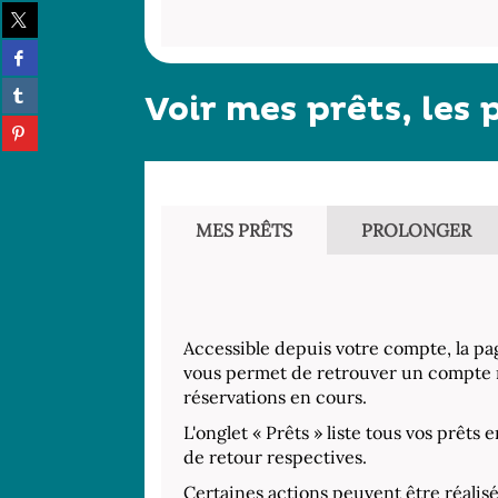
Partager
sur
Partager
twitter
sur
(Nouvelle
Partager
facebook
Voir mes prêts, les 
fenêtre)
sur
(Nouvelle
Partager
tumblr
fenêtre)
sur
(Nouvelle
pinterest
fenêtre)
(Nouvelle
fenêtre)
MES PRÊTS
PROLONGER
Accessible depuis votre compte, la pa
vous permet de retrouver un compte r
réservations en cours.
L'onglet « Prêts » liste tous vos prêts 
de retour respectives.
Certaines actions peuvent être réalis