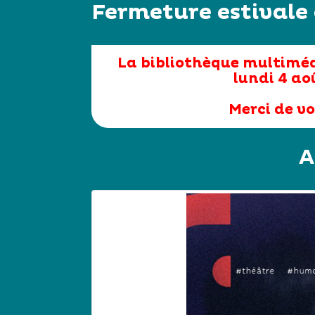
Fermeture estivale
La bibliothèque multimé
lundi 4 ao
Merci de v
A