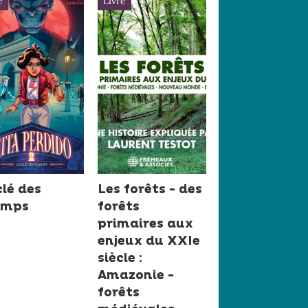
e
Livre
clé des
Les forêts - des
amps
forêts
primaires aux
enjeux du XXIe
siècle :
Amazonie -
forêts