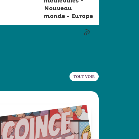
médiévales -
Nouveau
monde - Europe
TOUT VOIR