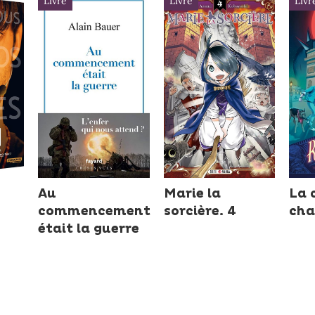
Livre
Livre
Livr
Au
Marie la
La 
commencement
sorcière. 4
ch
était la guerre