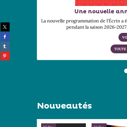
Une nouvelle ann
La nouvelle programmation de l'Écrin a é
Partager
pendant la saison 2026-2027 
sur
Partager
twitter
VO
sur
(Nouvelle
Partager
facebook
fenêtre)
TOUTE
sur
(Nouvelle
Partager
tumblr
fenêtre)
sur
(Nouvelle
pinterest
fenêtre)
(Nouvelle
fenêtre)
Nouveautés