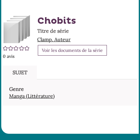
E
aux
précédente
suivante
p
p
Chobits
résultats
des
des
(
Titre de série
m
de
résultats
résultats
Clamp. Auteur
f
/5
Voir les documents de la série
recherche
de
de
0
avis
SUJET
recherche
recherche
Genre
Manga (Littérature)