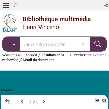
Aller
Aller
Aller
au
au
à
menu
contenu
la
recherche
recherche avancée
Vous êtes ici :
Accueil
/
Résultats de la
recherche
/
Détail du document
Ecoutez
Retour
Page
Page
L
1 / 1