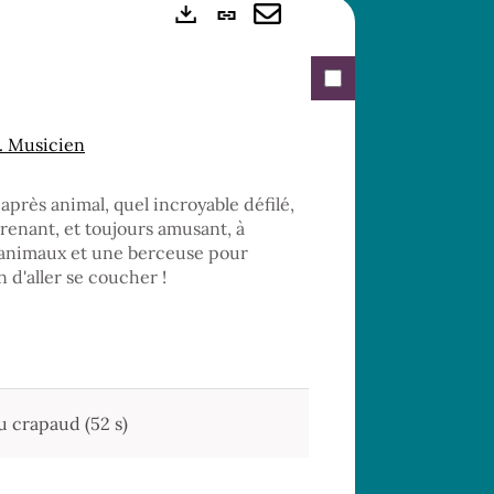
Lien
Exports
permanent
Envoyer
(Nouvelle
par
fenêtre)
mail
). Musicien
 après animal, quel incroyable défilé,
prenant, et toujours amusant, à
es animaux et une berceuse pour
 d'aller se coucher !
u crapaud (52 s)