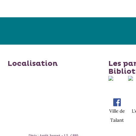
Localisation
Les pa
Biblio
Ville de
L
Talant
Divia : Arrêt Jouvet - L5 / B10