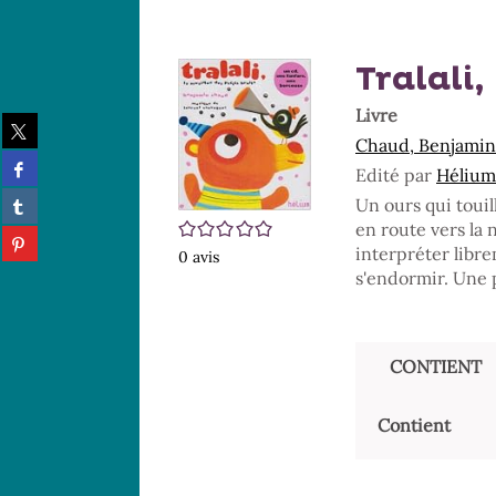
Tralali,
Livre
Partager
Chaud, Benjamin (
sur
Partager
twitter
Edité par
Hélium.
sur
(Nouvelle
Partager
Un ours qui touil
facebook
fenêtre)
sur
/5
(Nouvelle
en route vers la 
Partager
tumblr
fenêtre)
interpréter libre
0
avis
sur
(Nouvelle
s'endormir. Une p
pinterest
fenêtre)
(Nouvelle
fenêtre)
CONTIENT
Contient