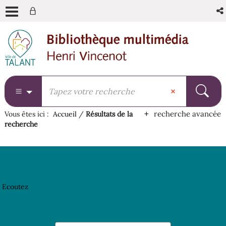
Aller
Aller
Aller
au
au
à
menu
contenu
la
recherche
recherche avancée
Vous êtes ici :
Accueil
/
Résultats de la
recherche
Ecoutez