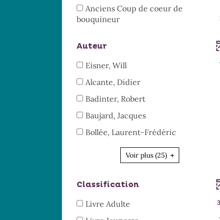
5
-
automatiquement
Anciens Coup de coeur de
le
résultats
la
-
bouquineur
filtre
-
recherche
2
-
cocher
est
résultats
la
pour
Auteur
mise
-
recherche
ajouter
à
cocher
est
-
Eisner, Will
le
jour
pour
mise
7
filtre
automatiquement
-
Alcante, Didier
ajouter
à
résultats
-
1
le
jour
-
-
Badinter, Robert
la
résultats
filtre
automatiquement
cocher
1
recherche
-
-
Baujard, Jacques
-
pour
résultats
est
cocher
1
la
ajouter
-
mise
-
Bollée, Laurent-Frédéric
pour
résultats
recherche
le
cocher
à
1
ajouter
-
est
filtre
pour
jour
résultats
Voir plus
(25)
le
cocher
mise
-
ajouter
automatiquement
-
filtre
pour
à
la
le
cocher
-
ajouter
jour
recherche
Classification
filtre
pour
la
le
automatiquement
est
-
ajouter
recherche
filtre
-
Livre Adulte
mise
la
le
est
-
32
à
recherche
filtre