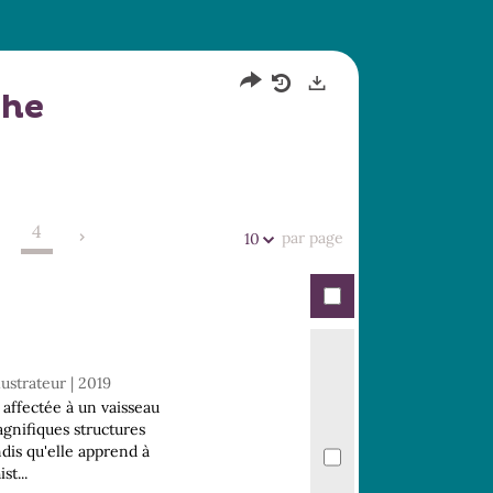
che
Partager
Historique
Exports
l'URL
de
de
vos
la
recherches
4
recherche
.
par page
10
llustrateur | 2019
 affectée à un vaisseau
gnifiques structures
dis qu'elle apprend à
t...