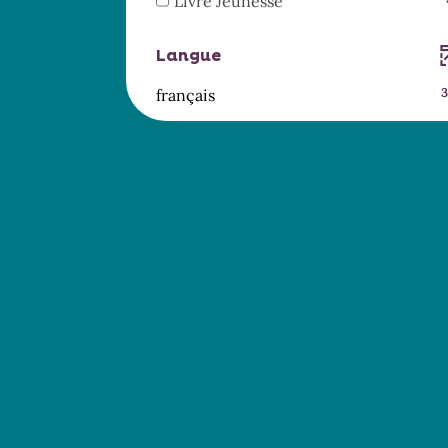
-
Livre Jeunesse
mise
la
résultats
jour
est
-
3
à
recherche
-
automatiquement
mise
la
résultats
jour
est
cocher
Langue
à
recherche
-
automatiquement
mise
pour
jour
est
cocher
-
à
français
3
ajouter
automatiquement
mise
pour
34
jour
le
à
ajouter
résultats
automatiquement
filtre
jour
le
-
-
automatiqu
filtre
cliquer
la
-
pour
recherche
la
ajouter
est
recherche
le
mise
est
filtre
à
mise
-
jour
à
la
automatiquement
jour
recherche
automatiquement
est
mise
à
jour
automatiquement