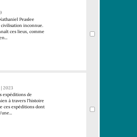
9
 Nathaniel Peaslee
civilisation inconnue.
nnaît ces lieux, comme
n...
 | 2023
s expéditions de
en à travers l'histoire
 de ces expéditions dont
une...