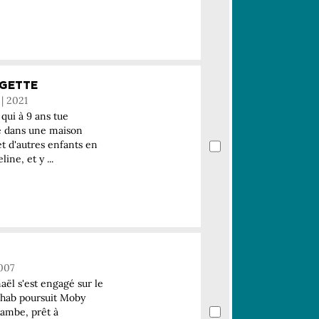
GETTE
 | 2021
 qui à 9 ans tue
e dans une maison
et d'autres enfants en
ine, et y ...
2007
aël s'est engagé sur le
chab poursuit Moby
 jambe, prêt à