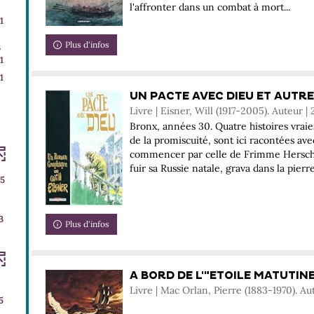
nt
l'affronter dans un combat à mort...
1
ment
-
Plus d'infos
s
atiquement
1
1
ement
résultats
1
-
UN PACTE AVEC DIEU ET AUTRE
ent
cocher
Livre | Eisner, Will (1917-2005). Auteur |
pour
Bronx, années 30. Quatre histoires vraie
ajouter
de la promiscuité, sont ici racontées avec
le
commencer par celle de Frimme Hersch, 
fuir sa Russie natale, grava dans la pierre 
filtre
5
-
la
recherche
3
Plus d'infos
est
mise
à
ement
A BORD DE L'"ETOILE MATUTINE"
jour
Livre | Mac Orlan, Pierre (1883-1970). Au
automatiquement
5