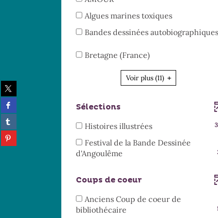
automatiqueme
mise
résultats
la
jour
est
1
à
-
recherche
-
Algues marines toxiques
automatique
mise
résultats
jour
cocher
est
1
à
-
Bandes dessinées autobiographique
autom
pour
mise
résultats
jour
cocher
ajouter
à
-
automatiqu
pour
-
Bretagne (France)
le
jour
cocher
ajouter
1
filtre
automatiquem
pour
le
résultats
-
Voir plus
(11)
ajouter
filtre
Partager
-
la
le
-
sur
cocher
recherche
filtre
Partager
twitter
la
Sélections
pour
est
-
sur
(Nouvelle
recherche
Partager
ajouter
mise
facebook
la
fenêtre)
-
Histoires illustrées
3
est
sur
le
(Nouvelle
à
recherche
Partager
35
mise
tumblr
filtre
fenêtre)
Festival de la Bande Dessinée
jour
est
sur
résultats
(Nouvelle
à
-
-
d'Angoulême
automatiquement
mise
pinterest
fenêtre)
-
jour
la
3
(Nouvelle
à
cocher
automatiquement
recherche
fenêtre)
résultats
jour
pour
Coups de coeur
est
-
automatiqu
ajouter
mise
cocher
Anciens Coup de coeur de
le
à
pour
-
bibliothécaire
filtre
jour
ajouter