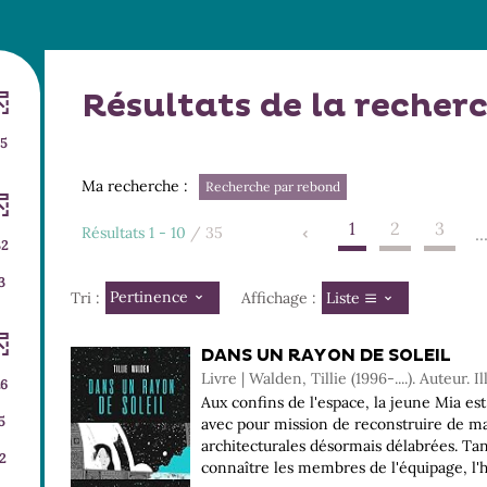
Résultats de la recher
5
Ma recherche :
Recherche par rebond
1
2
3
Résultats
1
-
10
/ 35
..
32
3
Pertinence
Liste
Tri :
Affichage :
DANS UN RAYON DE SOLEIL
Livre | Walden, Tillie (1996-....). Auteur. I
26
Aux confins de l'espace, la jeune Mia est
5
avec pour mission de reconstruire de ma
architecturales désormais délabrées. Tan
2
connaître les membres de l'équipage, l'his