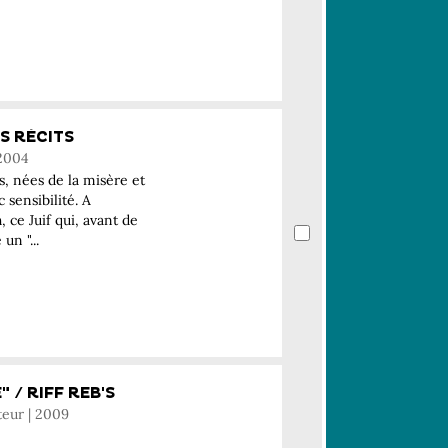
S RÉCITS
 2004
s, nées de la misère et
 sensibilité. A
ce Juif qui, avant de
un "...
 / RIFF REB'S
teur | 2009