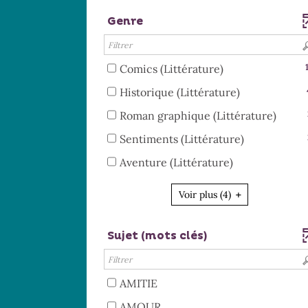
-
-
jour
pour
résultats
recherche
cocher
Genre
la
automatiquement
ajouter
-
est
pour
recherche
le
cocher
mise
ajouter
est
filtre
pour
à
le
mise
-
Comics (Littérature)
-
ajouter
jour
filtre
à
13
la
le
automatiquement
-
Historique (Littérature)
-
jour
résultats
recherche
filtre
4
la
automatiquement
-
-
Roman graphique (Littérature)
est
-
résultats
recherche
cocher
2
mise
la
-
-
Sentiments (Littérature)
est
pour
résult
à
recherche
cocher
2
mise
ajouter
-
-
Aventure (Littérature)
jour
est
pour
résultats
à
le
coche
1
automatiquement
mise
ajouter
-
jour
filtre
pour
résultats
à
Voir plus
(4)
le
cocher
automatiquement
-
ajoute
-
jour
filtre
pour
la
le
cocher
automatiquement
-
ajouter
recherche
Sujet (mots clés)
filtre
pour
la
le
est
-
ajouter
recherche
filtre
mise
la
le
est
-
à
reche
-
filtre
AMITIE
mise
la
jour
est
1
-
à
recherche
-
AMOUR