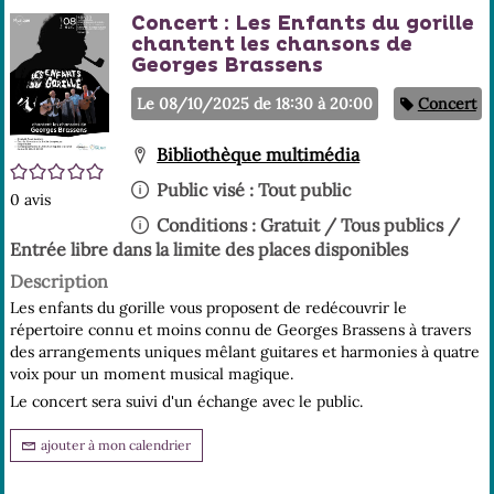
En
Concert : Les Enfants du gorille
(No
pa
chantent les chansons de
fenê
ma
Georges Brassens
Catégorie
Le 08/10/2025 de 18:30 à 20:00
Concert
Bibliothèque multimédia
/5
Public visé :
Tout public
0
avis
Conditions :
Gratuit / Tous publics /
Entrée libre dans la limite des places disponibles
Description
Les enfants du gorille vous proposent de redécouvrir le
répertoire connu et moins connu de Georges Brassens à travers
des arrangements uniques mêlant guitares et harmonies à quatre
voix pour un moment musical magique.
Le concert sera suivi d'un échange avec le public.
ajouter à mon calendrier