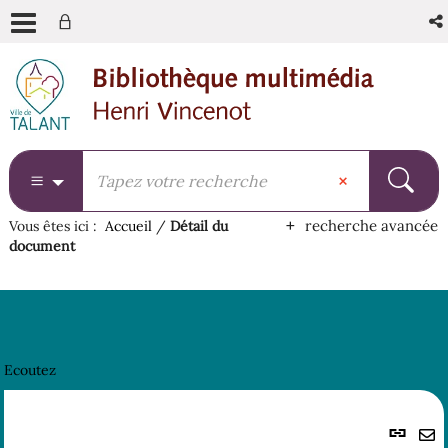
Aller
Aller
Aller
au
au
à
menu
contenu
la
recherche
recherche avancée
Vous êtes ici :
Accueil
/
Détail du
document
Ecoutez
Lie
per