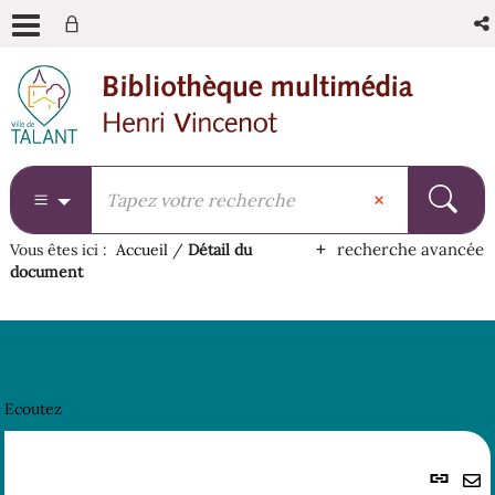
Aller
Aller
Aller
au
au
à
menu
contenu
la
recherche
recherche avancée
Vous êtes ici :
Accueil
/
Détail du
document
Ecoutez
Lie
per