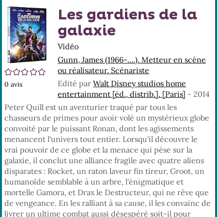
En
(No
Les gardiens de la
pa
fenê
ma
galaxie
Vidéo
Gunn, James (1966-....). Metteur en scène
ou réalisateur. Scénariste
/5
Edité par
Walt Disney studios home
0
avis
entertainment [éd., distrib.]. [Paris]
- 2014
Peter Quill est un aventurier traqué par tous les
chasseurs de primes pour avoir volé un mystérieux globe
convoité par le puissant Ronan, dont les agissements
menancent l'univers tout entier. Lorsqu'il découvre le
vrai pouvoir de ce globe et la menace qui pèse sur la
galaxie, il conclut une alliance fragile avec quatre aliens
disparates : Rocket, un raton laveur fin tireur, Groot, un
humanoïde semblable à un arbre, l'ènigmatique et
mortelle Gamora, et Drax le Destructeur, qui ne rêve que
de vengeance. En les ralliant à sa cause, il les convainc de
livrer un ultime combat aussi désespéré soit-il pour