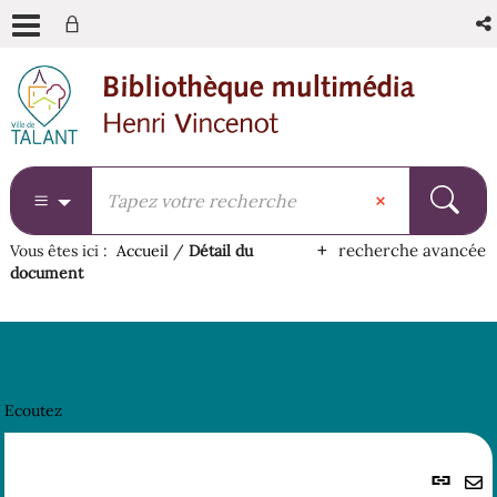
Aller
Aller
Aller
au
au
à
menu
contenu
la
recherche
recherche avancée
Vous êtes ici :
Accueil
/
Détail du
document
Ecoutez
Lie
per