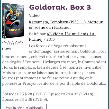
En
(No
Goldorak. Box 3
pa
fenê
ma
Vidéo
Katsumata, Tomoharu (1938-....). Metteur
en scène ou réalisateur
Edité par
AB Vidéo. [Saint-Denis-La-
PLaine]
- 2016
/5
Les forces de Vega réussissent à
0
avis
endommager sérieusement Goldorak. Fort
heureusement, celui-ci est réparé et parvient à causer
des dégâts à l'ennemi. Hydargos est mort, le Commandant
Horos le remplace, bien décidé à se montrer invincible.
Mais Actarus ne se laisse pas impressionner par ses
leurres (notamment une fausse reine Astrida) et le
professeur Procyon renforce le point faible de Goldorak...
Épisodes 25 à 28 (DVD 7). Épisodes 29 à 32 (DVD 8).
Épisodes 33 à 36 (DVD 9).
Voir la série «Goldorak»