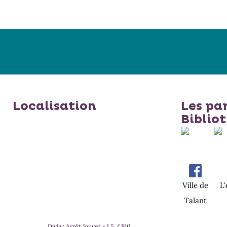
Localisation
Les pa
Biblio
Ville de
L
Talant
Divia : Arrêt Jouvet - L5 / B10