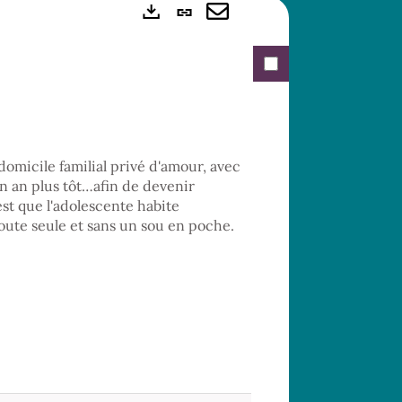
Lien
Exports
permanent
Envoyer
(Nouvelle
par
fenêtre)
mail
 domicile familial privé d'amour, avec
un an plus tôt…afin de devenir
est que l'adolescente habite
toute seule et sans un sou en poche.