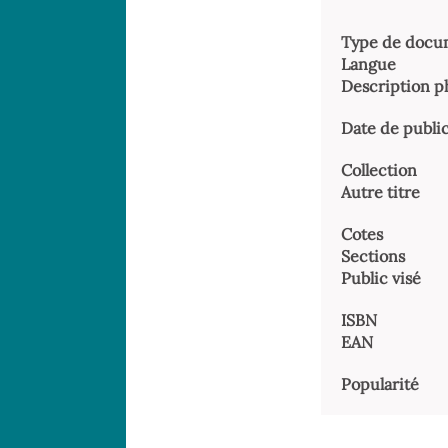
(Nouvelle
fenêtre)
Type de docu
Langue
Date de publi
Collection
Autre titre
Cotes
Sections
Public visé
ISBN
EAN
Popularité