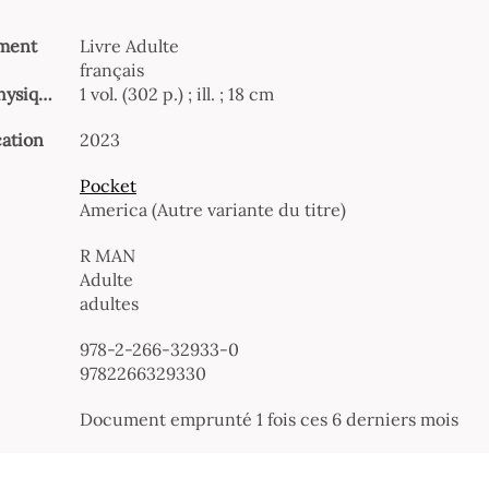
ment
Livre Adulte
français
Description physique
1 vol. (302 p.) ; ill. ; 18 cm
cation
2023
Pocket
America (Autre variante du titre)
R MAN
Adulte
adultes
978-2-266-32933-0
9782266329330
Document emprunté 1 fois ces 6 derniers mois