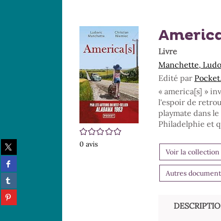
America
Livre
Manchette, Ludo
Edité par
Pocket.
« america[s] » in
l'espoir de retro
playmate dans le 
Philadelphie et q
/5
Partager
0
avis
Voir la collection
sur
Partager
twitter
sur
(Nouvelle
Autres documents 
Partager
facebook
fenêtre)
sur
(Nouvelle
Partager
tumblr
fenêtre)
sur
DESCRIPTI
(Nouvelle
pinterest
fenêtre)