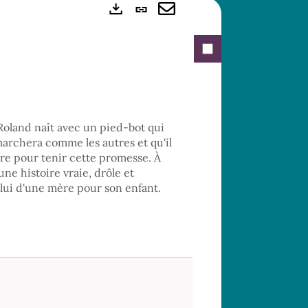
Lien
Exports
permanent
Envoyer
(Nouvelle
par
fenêtre)
mail
Roland naît avec un pied-bot qui
 marchera comme les autres et qu'il
vre pour tenir cette promesse. À
une histoire vraie, drôle et
elui d'une mère pour son enfant.