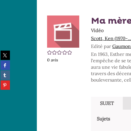
Ma mère,
Vidéo
Scott, Ken (1970-..
Edité par
Gaumont 
/5
Partager
En 1963, Esther m
sur
0
avis
l'empêche de se ten
Partager
twitter
aura une vie fabul
sur
(Nouvelle
Partager
travers des décenni
facebook
fenêtre)
sur
bouleversante, cel
(Nouvelle
Partager
tumblr
fenêtre)
sur
(Nouvelle
pinterest
fenêtre)
(Nouvelle
SUJET
fenêtre)
Sujets