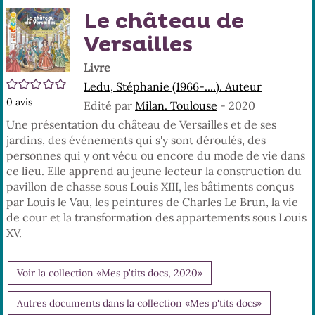
En
(No
Le château de
pa
fenê
ma
Versailles
Livre
/5
Ledu, Stéphanie (1966-....). Auteur
0
avis
Edité par
Milan. Toulouse
- 2020
Une présentation du château de Versailles et de ses
jardins, des événements qui s'y sont déroulés, des
personnes qui y ont vécu ou encore du mode de vie dans
ce lieu. Elle apprend au jeune lecteur la construction du
pavillon de chasse sous Louis XIII, les bâtiments conçus
par Louis le Vau, les peintures de Charles Le Brun, la vie
de cour et la transformation des appartements sous Louis
XV.
Voir la collection «Mes p'tits docs, 2020»
Autres documents dans la collection «Mes p'tits docs»