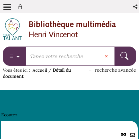
Aller
Aller
Aller
au
au
à
menu
contenu
la
recherche
recherche avancée
Vous êtes ici :
Accueil
/
Détail du
document
Ecoutez
Lie
per