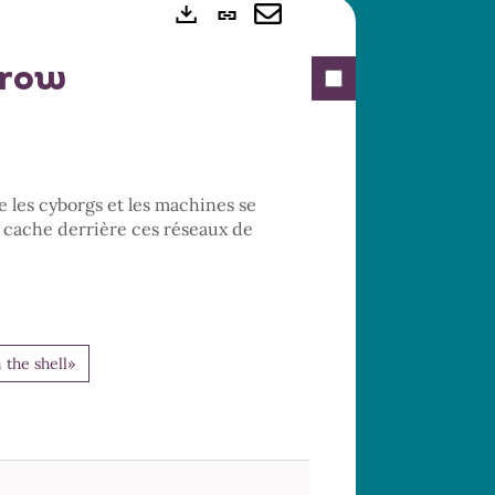
Lien
Exports
permanent
Envoyer
irow
(Nouvelle
par
fenêtre)
mail
e les cyborgs et les machines se
e cache derrière ces réseaux de
 the shell»