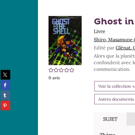
Ghost in
Livre
Shiro, Masamune (1
Edité par
Glénat. 
Alors que la planè
confondent avec le
communication.
/5
Partager
0
avis
sur
Partager
twitter
Voir la collection 
sur
(Nouvelle
Partager
facebook
fenêtre)
sur
Autres documents d
(Nouvelle
Partager
tumblr
fenêtre)
sur
(Nouvelle
pinterest
fenêtre)
SUJET
(Nouvelle
fenêtre)