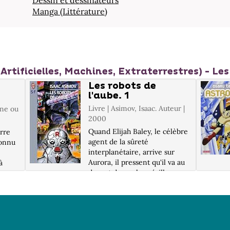
Dessin et dessinateurs
Manga (Littérature)
 (Artificielles, Machines, Extraterrestres) - L
Les robots de
l'aube. 1
Livre | Asimov, Isaac. Auteur |
ène ou
2000
Quand Elijah Baley, le célèbre
erre
agent de la sûreté
connu
interplanétaire, arrive sur
Aurora, il pressent qu'il va au
à
devant de sa plus périlleuse
mission. Impossible pourtant
e,
de se récuser : le salut de la
Terre en dépend. Il s'agit
pour...
 de