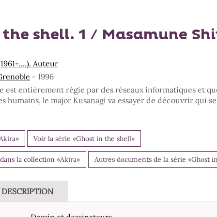
 the shell. 1 / Masamune Sh
961-....). Auteur
Grenoble
- 1996
te est entièrement régie par des réseaux informatiques et qu
s humains, le major Kusanagi va essayer de découvrir qui s
«Akira»
Voir la série «Ghost in the shell»
ans la collection «Akira»
Autres documents de la série «Ghost in
DESCRIPTION