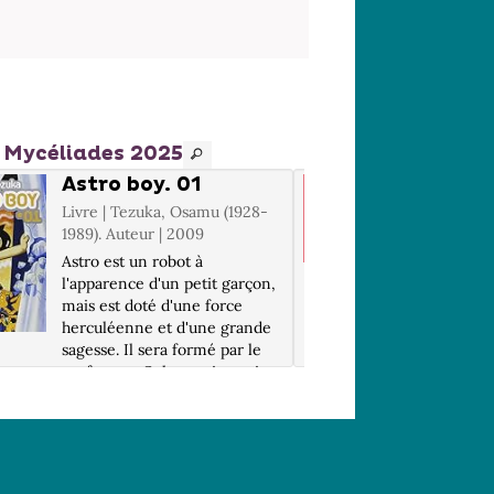
es Mycéliades 2025
Astro boy. 01
Astro
Livre | Tezuka, Osamu (1928-
Vidéo | 
1989). Auteur | 2009
en scène 
Astro est un robot à
Toby déc
l'apparence d'un petit garçon,
qu'il pos
mais est doté d'une force
superpouv
herculéenne et d'une grande
réalité u
sagesse. Il sera formé par le
scientifi
professeur Ochanomizu qui en
Paniqué, 
fera un super-héros au service
il va ra
de la justice et de la
compte qu
protection ...
de lui... U