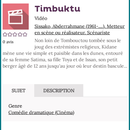
En
(No
Timbuktu
pa
fenê
ma
Vidéo
Sissako, Abderrahmane (1961-....). Metteur
en scène ou réalisateur. Scénariste
/5
Non loin de Tombouctou tombée sous le
0
avis
joug des extrémistes religieux, Kidane
mène une vie simple et paisible dans les dunes, entouré
de sa femme Satima, sa fille Toya et de Issan, son petit
berger âgé de 12 ans jusqu'au jour où leur destin bascule...
SUJET
DESCRIPTION
Genre
Comédie dramatique (Cinéma)