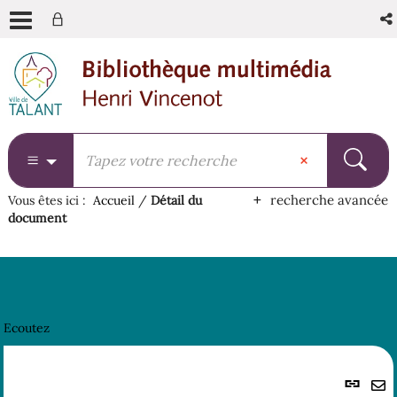
Aller
Aller
Aller
au
au
à
menu
contenu
la
recherche
recherche avancée
Vous êtes ici :
Accueil
/
Détail du
document
Ecoutez
Lie
per