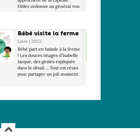
approchent de la capitale.
années ap
Hitler ordonne au général von
pour ass
Choltitz, commandant de la
de Sophie
place de Paris, d'anéantir la
Tomasi, 
ville dès l'invasion des alliés.
mort d'u
Après le massacre d'étudiants,
semaine 
Bébé visite la ferme
Tilou
le c...
tour, ils 
jardin
Livre | 2022
Livre | P
Bébé part en balade à la ferme
(1948-....
! Les douces images d'Isabelle
Mais pou
Jacqué, des gestes expliqués
des trous
dans le détail ... Tout est réuni
planter d
pour partager un joli moment.
meilleur
marchand 
aussi app
voilà en 
réserve u