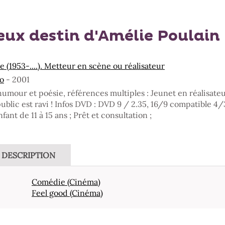
eux destin d'Amélie Poulain
e (1953-....). Metteur en scène ou réalisateur
o
- 2001
 humour et poésie, références multiples : Jeunet en réalisateu
 public est ravi ! Infos DVD : DVD 9 / 2.35, 16/9 compatible 4/
ant de 11 à 15 ans ; Prêt et consultation ;
DESCRIPTION
Comédie (Cinéma)
Feel good (Cinéma)