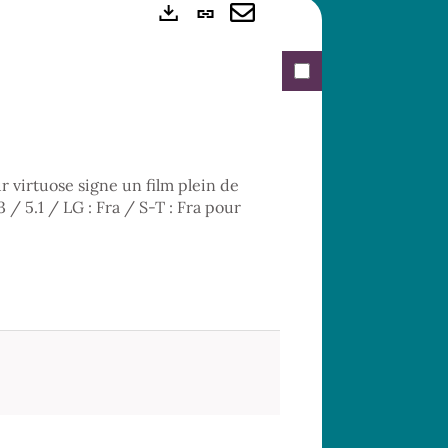
Lien
Exports
permanent
Envoyer
(Nouvelle
par
fenêtre)
mail
r virtuose signe un film plein de
3 / 5.1 / LG : Fra / S-T : Fra pour