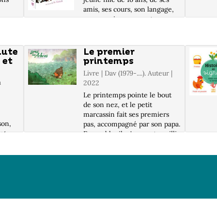
amis, ses cours, son langage,
son premier amour et ses
dans
premières fois, ses fous rires
e
et ses doutes... C'est aussi
l'histoire d'Anne, sa mère, qui
nute
Le premier
voit sa fille grandir e...
 et
printemps
Livre | Dav (1979-....). Auteur |
a
2022
Le printemps pointe le bout
de son nez, et le petit
marcassin fait ses premiers
son,
pas, accompagné par son papa.
ent
Ensemble, ils s'en vont cueillir
r un
un bouquet pour maman.
iole,
Mais, atchoum ! Ouin, ouin !
La balade champêtre n'est pas
la
de to...