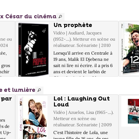
aux César du cinéma
Un prophète
Vidéo | Audiard, Jacques
cène ou
(1952-....). Metteur en scène ou
 2024
réalisateur. Scénariste | 2010
tée,
Lorsqu'il arrive en Centrale à
19 ans, Malik El Djebena ne
n gros
sait ni lire ni écrire. il a pris 6
nchir
ans et devient le larbin de
 la
César Luciani, le caïd corse
e
qui fait sa loi dans la prison.
e et lumière
à elle,
Mais Malik apprend tout très
..
vite...
 par
Lol : Laughing Out
Loud
Vidéo | Azuelos, Lisa (1965-....).
Metteur en scène ou
ors
réalisateur. Scénariste | 2009
ès de
ct Up-
C'est l'histoire de Lola, une
ons
jeune fille de 16 ans, de ses