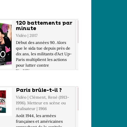
120 battements par
le Fa
minute
d'Amé
Vidéo | 2017
Vidéo | J
(1953-...
Début des années 90. Alors
réalisate
que le sida tue depuis près de
dix ans, les militants d'Act Up-
Scénario 
Paris multiplient les actions
poésie, r
pour lutter contre
Jeunet en
l'indifférence
signe un 
générale.Nouveau venu dans
merveilles
le groupe, Nathan va être
ravi ! In
bouleversé par la radic...
2.35, 16
Paris brûle-t-il ?
Le Pér
5.1 / LG 
Vidéo | Clément, René (1913-
Vidéo | K
1996). Metteur en scène ou
(1961-...
réalisateur | 1966
réalisate
Août 1944, les armées
Bruno, M
françaises et américaines
se retro