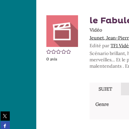
le Fabul
Vidéo
Jeunet, Jean-Pierr
Edité par
TF1 Vidé
/5
Scénario brillant,
0
avis
merveilles... Et le
malentendants . Enf
SUJET
Genre
Partager
sur
Partager
twitter