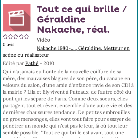
En
(No
Tout ce qui brille /
pa
fenê
ma
Géraldine
Nakache, réal.
/5
Vidéo
0
avis
Nakache 1980-...., Géraldine. Metteur en
scène ou réalisateur
Edité par
Pathé
- 2010
Qui n'a jamais eu honte de la nouvelle coiffure de sa
mère, des mauvaises blagues de son père, du canapé en
velours du salon, d'une amie d'enfance ravie de son CDI à
la mairie ? Lila et Ely vivent à Puteaux, de l'autre côté du
pont qui les sépare de Paris. Comme deux soeurs, elles
partagent tout et rêvent ensemble d'une autre vie et des
dernières chaussures tendance. De petites embrouilles
en gros mensonges, elles vont tout faire pour essayer de
pénétrer un monde qui n'est pas le leur, là où tout leur
semble possible. "Tout ce qui brille est avant tout une