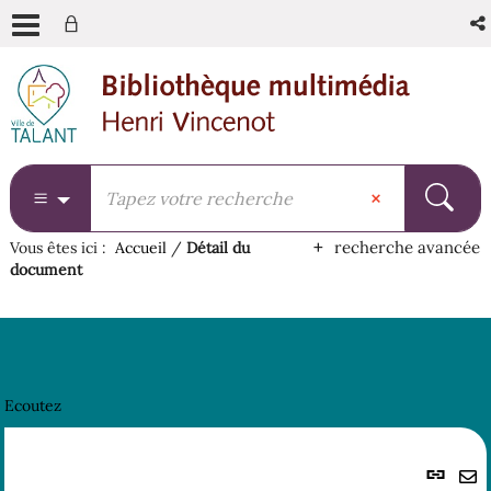
Aller
Aller
Aller
au
au
à
menu
contenu
la
recherche
recherche avancée
Vous êtes ici :
Accueil
/
Détail du
document
Ecoutez
Lie
per