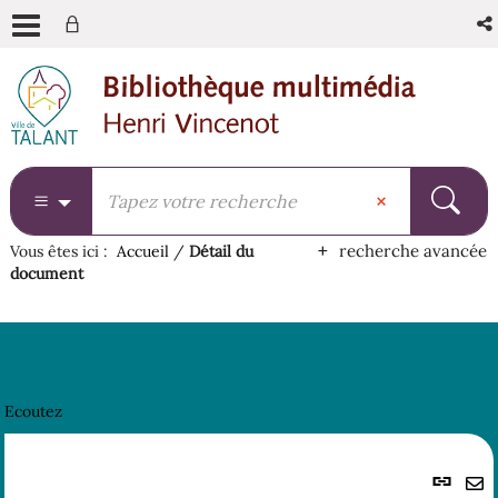
Aller
Aller
Aller
au
au
à
menu
contenu
la
recherche
recherche avancée
Vous êtes ici :
Accueil
/
Détail du
document
Ecoutez
Lie
per