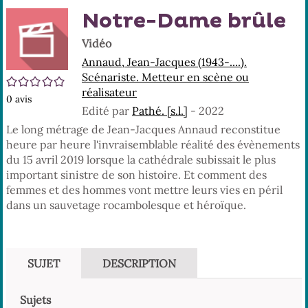
En
(No
Notre-Dame brûle
pa
fenê
ma
Vidéo
Annaud, Jean-Jacques (1943-....).
Scénariste. Metteur en scène ou
/5
réalisateur
0
avis
Edité par
Pathé. [s.l.]
- 2022
Le long métrage de Jean-Jacques Annaud reconstitue
heure par heure l'invraisemblable réalité des évènements
du 15 avril 2019 lorsque la cathédrale subissait le plus
important sinistre de son histoire. Et comment des
femmes et des hommes vont mettre leurs vies en péril
dans un sauvetage rocambolesque et héroïque.
SUJET
DESCRIPTION
Sujets