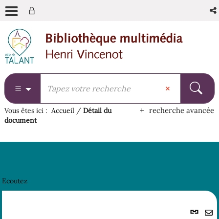
Aller
Aller
Aller
au
au
à
menu
contenu
la
recherche
recherche avancée
Vous êtes ici :
Accueil
/
Détail du
document
Ecoutez
Lie
per