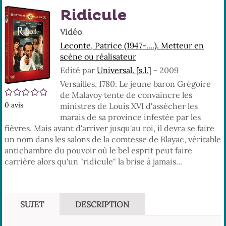
En
(No
Ridicule
pa
fenê
ma
Vidéo
Leconte, Patrice (1947-....). Metteur en
scène ou réalisateur
Edité par
Universal. [s.l.]
- 2009
Versailles, 1780. Le jeune baron Grégoire
/5
de Malavoy tente de convaincre les
0
avis
ministres de Louis XVI d'assécher les
marais de sa province infestée par les
fièvres. Mais avant d'arriver jusqu'au roi, il devra se faire
un nom dans les salons de la comtesse de Blayac, véritable
antichambre du pouvoir où le bel esprit peut faire
carrière alors qu'un "ridicule" la brise à jamais...
SUJET
DESCRIPTION