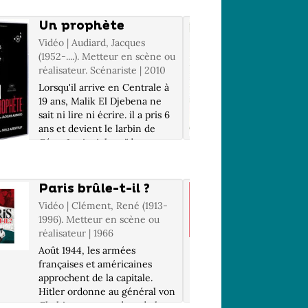
Un prophète
120 b
minu
Vidéo | Audiard, Jacques
Vidéo | 2
(1952-....). Metteur en scène ou
réalisateur. Scénariste | 2010
Début de
que le si
Lorsqu'il arrive en Centrale à
dix ans, 
19 ans, Malik El Djebena ne
Paris mul
sait ni lire ni écrire. il a pris 6
pour lutt
ans et devient le larbin de
l'indiffé
César Luciani, le caïd corse
générale
qui fait sa loi dans la prison.
le group
Mais Malik apprend tout très
boulevers
vite...
Paris brûle-t-il ?
Le Pér
Vidéo | Clément, René (1913-
Vidéo | K
1996). Metteur en scène ou
(1961-...
réalisateur | 1966
réalisate
Août 1944, les armées
Bruno, M
françaises et américaines
se retro
approchent de la capitale.
années ap
Hitler ordonne au général von
pour ass
Choltitz, commandant de la
de Sophie