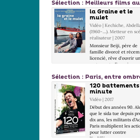
Sélection
: Meilleurs films 
buktu
la Graine et le
mulet
| Sissako, Abderrahmane
Vidéo | Kechiche, Abdella
...). Metteur en scène ou
(1960-....). Metteur en s
teur. Scénariste
réalisateur | 2007
in de Tombouctou
Monsieur Beiji, père de
 sous le joug des
famille divorcé et réce
istes religieux, Kidane
licencié, rêve d'ouvrir u
ne vie simple et
restaurant... Energique,
e dans les dunes,
fiévreux, audacieux, un 
é de sa femme Satima,
Sélection
: Paris, entre ombr
qui transporte grâce auss
e Toya et de Issan, son
une éblouissante directi
berger âgé de 12 ans
 la douce
120 battements
d'acteurs... Infos DVD : 
u jour où le...
minute
 Wilder, Billy (1906-
9 / 1.85:...
Vidéo | 2017
 Metteur en scène ou
teur | 1963
Début des années 90. Al
que le sida tue depuis pr
es les filles qui font le
dix ans, les militants d'A
r de la rue Casanova,
Paris multiplient les acti
s Halles, Irma la
pour lutter contre
qui vit sous la tutelle
l'indifférence
lyte, est bien plus