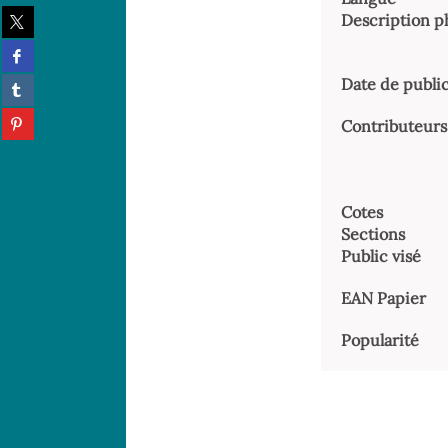
Partager
sur
Partager
twitter
sur
(Nouvelle
Partager
Date de publi
facebook
fenêtre)
sur
(Nouvelle
Partager
tumblr
Contributeurs
fenêtre)
sur
(Nouvelle
pinterest
fenêtre)
(Nouvelle
fenêtre)
Cotes
Sections
Public visé
EAN Papier
Popularité