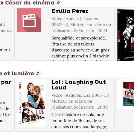
aux César du cinéma
Emilia Pérez
Vidéo | Audiard, Jacques
tif
(1952-....). Metteur en scène ou
cène ou
réalisateur. Scénariste | 2024
Surqualifiée et surexploitée,
Rita use de ses talents
mment
d'avocate au service d'un gros
n
cabinet plus enclin à blanchir
des criminels qu'à servir la
film
justice. Mais une porte de
e et lumière
i à
sortie inespérée s'ouvre à elle,
on
aider le chef de cartel M...
 par
Lol : Laughing Out
1 DVD-
Loud
Vidéo | Azuelos, Lisa (1965-....).
Metteur en scène ou
ors
réalisateur. Scénariste | 2009
ès de
ct Up-
C'est l'histoire de Lola, une
ons
jeune fille de 16 ans, de ses
amis, ses cours, son langage,
son premier amour et ses