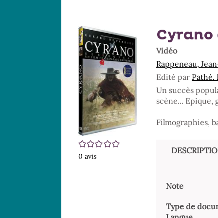
Cyrano 
Vidéo
Rappeneau, Jean-P
Edité par
Pathé. 
Un succès populair
scène... Epique, 
Filmographies, b
/5
DESCRIPTI
0
avis
Note
Type de docu
Langue