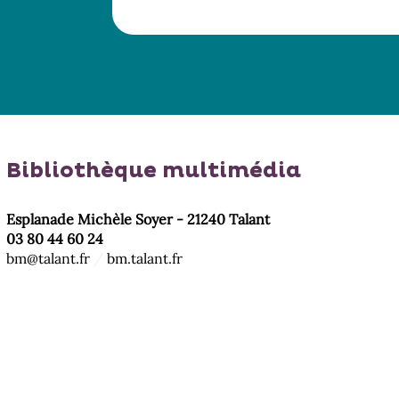
générale.Nouveau venu 
 Ce "commerce" local
le groupe, Nathan va êtr
re tranquillement grâce
bouleversé par la radic...
omplaisance du
s...
Bibliothèque multimédia
Esplanade Michèle Soyer - 21240 Talant
03 80 44 60 24
bm@talant.fr
/
bm.talant.fr