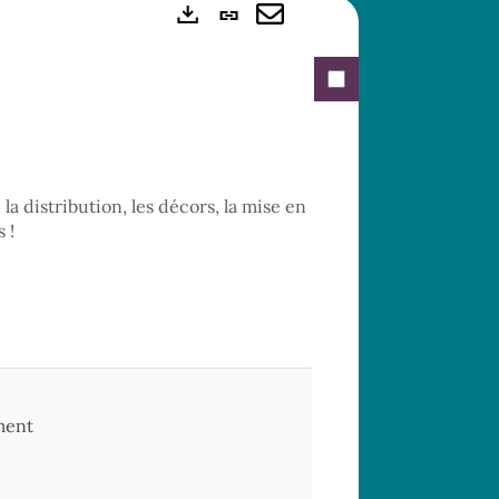
Lien
Exports
permanent
Envoyer
(Nouvelle
par
fenêtre)
mail
 la distribution, les décors, la mise en
 !
ment