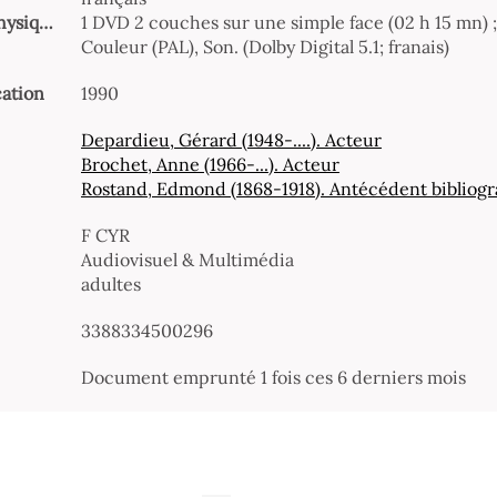
Description physique
1 DVD 2 couches sur une simple face (02 h 15 mn) ;
Couleur (PAL), Son. (Dolby Digital 5.1; franais)
cation
1990
Depardieu, Gérard (1948-....). Acteur
Brochet, Anne (1966-...). Acteur
Rostand, Edmond (1868-1918). Antécédent bibliog
F CYR
Audiovisuel & Multimédia
adultes
3388334500296
Document emprunté 1 fois ces 6 derniers mois