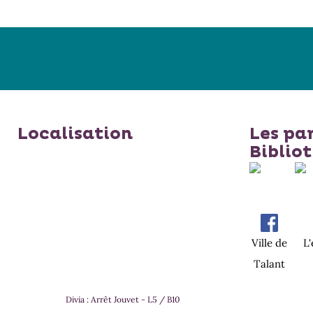
dans
premières fois, ses fous rires
e
et ses doutes... C'est aussi
l'histoire d'Anne, sa mère, qui
voit sa fille grandir e...
Localisation
Les pa
Biblio
Ville de
L
Talant
Divia : Arrêt Jouvet - L5 / B10