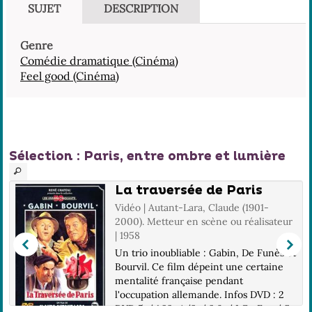
SUJET
DESCRIPTION
Genre
Comédie dramatique (Cinéma)
Feel good (Cinéma)
Sélection
: Paris, entre ombre et lumière
La traversée de Paris
Vidéo | Autant-Lara, Claude (1901-
2000). Metteur en scène ou réalisateur
| 1958
Un trio inoubliable : Gabin, De Funès et
Bourvil. Ce film dépeint une certaine
mentalité française pendant
l'occupation allemande. Infos DVD : 2
DVD 5 / 1.33, 4/3 / 2.0 / LG : Fra / S-