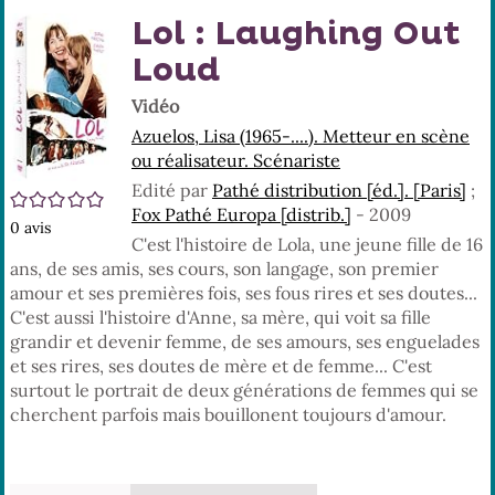
En
(No
Lol : Laughing Out
pa
fenê
ma
Loud
Vidéo
Azuelos, Lisa (1965-....). Metteur en scène
ou réalisateur. Scénariste
Edité par
Pathé distribution [éd.]. [Paris]
;
/5
Fox Pathé Europa [distrib.]
- 2009
0
avis
C'est l'histoire de Lola, une jeune fille de 16
ans, de ses amis, ses cours, son langage, son premier
amour et ses premières fois, ses fous rires et ses doutes...
C'est aussi l'histoire d'Anne, sa mère, qui voit sa fille
grandir et devenir femme, de ses amours, ses enguelades
et ses rires, ses doutes de mère et de femme... C'est
surtout le portrait de deux générations de femmes qui se
cherchent parfois mais bouillonent toujours d'amour.