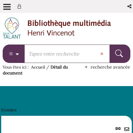
Aller
Aller
Aller
au
au
à
menu
contenu
la
recherche
recherche avancée
Vous êtes ici :
Accueil
/
Détail du
document
Ecoutez
Lie
per