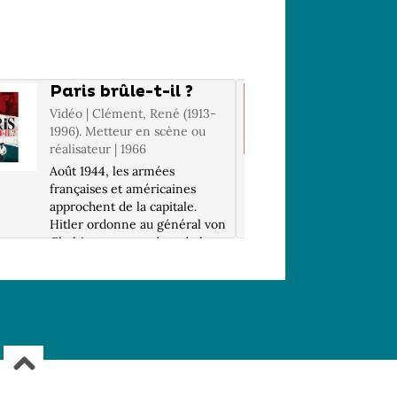
Paris brûle-t-il ?
Le Pér
Vidéo | Clément, René (1913-
Vidéo | K
1996). Metteur en scène ou
(1961-...
réalisateur | 1966
réalisate
Août 1944, les armées
Bruno, M
françaises et américaines
se retro
approchent de la capitale.
années ap
Hitler ordonne au général von
pour ass
Choltitz, commandant de la
de Sophie
place de Paris, d'anéantir la
Tomasi, 
ville dès l'invasion des alliés.
mort d'u
Après le massacre d'étudiants,
semaine 
le c...
tour, ils 