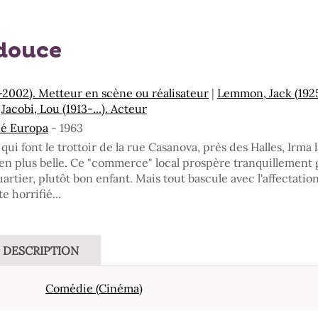
 douce
6-2002). Metteur en scène ou réalisateur
|
Lemmon, Jack (192
|
Jacobi, Lou (1913-...). Acteur
hé Europa
- 1963
s qui font le trottoir de la rue Casanova, près des Halles, Irma 
ien plus belle. Ce "commerce" local prospère tranquillement
rtier, plutôt bon enfant. Mais tout bascule avec l'affectatio
e horrifié...
DESCRIPTION
Comédie (Cinéma)