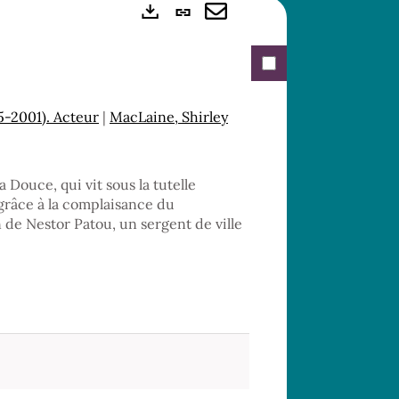
Lien
Exports
permanent
Envoyer
(Nouvelle
par
fenêtre)
mail
5-2001). Acteur
|
MacLaine, Shirley
la Douce, qui vit sous la tutelle
 grâce à la complaisance du
n de Nestor Patou, un sergent de ville