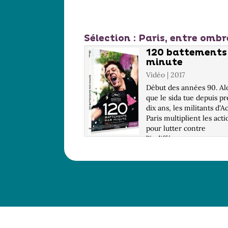
Sélection
: Paris, entre ombr
 la douce
120 battements
minute
 Wilder, Billy (1906-
Vidéo | 2017
 Metteur en scène ou
teur | 1963
Début des années 90. Al
que le sida tue depuis pr
es les filles qui font le
dix ans, les militants d'A
r de la rue Casanova,
Paris multiplient les acti
s Halles, Irma la
pour lutter contre
qui vit sous la tutelle
l'indifférence
lyte, est bien plus
générale.Nouveau venu 
 Ce "commerce" local
le groupe, Nathan va êtr
re tranquillement grâce
bouleversé par la radic...
omplaisance du
s...