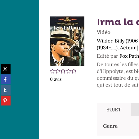
Irma la
Vidéo
Wilder, Billy (190
(1934-....). Acteur
Edité par
Fox Pat
De toutes les fille
Partager
/5
d'Hippolyte, est b
sur
Partager
commissaire du qua
twitter
0
avis
sur
qui est tout de suit
(Nouvelle
Partager
facebook
fenêtre)
sur
(Nouvelle
Partager
tumblr
fenêtre)
sur
(Nouvelle
SUJET
pinterest
fenêtre)
(Nouvelle
fenêtre)
Genre