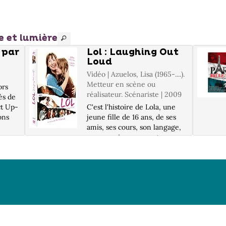
e et lumière
 par
Lol : Laughing Out
Loud
Vidéo | Azuelos, Lisa (1965-....).
Metteur en scène ou
ors
réalisateur. Scénariste | 2009
ès de
ct Up-
C'est l'histoire de Lola, une
ons
jeune fille de 16 ans, de ses
amis, ses cours, son langage,
son premier amour et ses
dans
premières fois, ses fous rires
e
et ses doutes... C'est aussi
l'histoire d'Anne, sa mère, qui
voit sa fille grandir e...