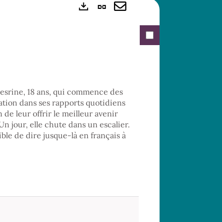
Lien
Exports
permanent
Envoyer
(Nouvelle
par
fenêtre)
mail
t Nesrine, 18 ans, qui commence des
ation dans ses rapports quotidiens
 de leur offrir le meilleur avenir
 jour, elle chute dans un escalier.
sible de dire jusque-là en français à