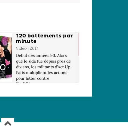
120 battements par
le Fa
minute
d'Amé
Vidéo | 2017
Vidéo | J
(1953-...
Début des années 90. Alors
réalisate
que le sida tue depuis près de
dix ans, les militants d'Act Up-
Scénario 
Paris multiplient les actions
poésie, r
pour lutter contre
Jeunet en
l'indifférence
signe un 
générale.Nouveau venu dans
merveilles
le groupe, Nathan va être
ravi ! In
bouleversé par la radic...
2.35, 16
5.1 / LG 