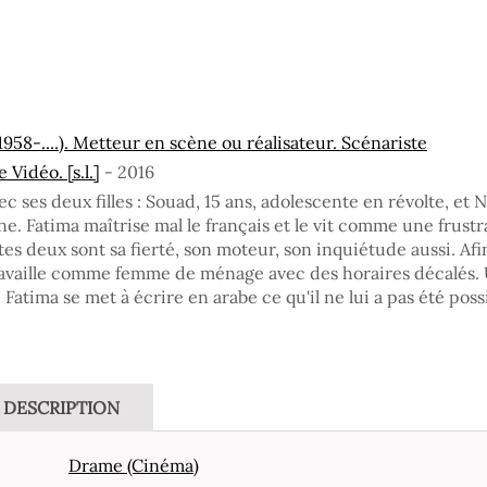
1958-....). Metteur en scène ou réalisateur. Scénariste
Vidéo. [s.l.]
- 2016
vec ses deux filles : Souad, 15 ans, adolescente en révolte, e
. Fatima maîtrise mal le français et le vit comme une frustr
utes deux sont sa fierté, son moteur, son inquiétude aussi. Afin
ravaille comme femme de ménage avec des horaires décalés. Un
, Fatima se met à écrire en arabe ce qu'il ne lui a pas été pos
DESCRIPTION
Drame (Cinéma)