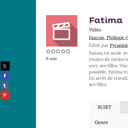
Fatima
Vidéo
Faucon, Philippe (
Edité par
Pyramide 
/5
Fatima vit seule a
0
avis
études de médecine
Partager
avec ses filles. To
sur
possible, Fatima t
Partager
twitter
En arrêt de travail
sur
(Nouvelle
Partager
ses filles.
facebook
fenêtre)
sur
(Nouvelle
Partager
tumblr
fenêtre)
sur
(Nouvelle
pinterest
fenêtre)
SUJET
(Nouvelle
fenêtre)
Genre