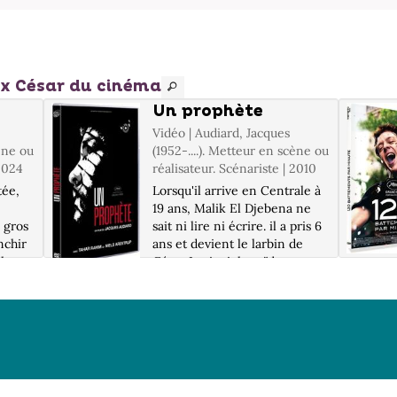
aux César du cinéma
Un prophète
Vidéo | Audiard, Jacques
cène ou
(1952-....). Metteur en scène ou
 2024
réalisateur. Scénariste | 2010
tée,
Lorsqu'il arrive en Centrale à
19 ans, Malik El Djebena ne
n gros
sait ni lire ni écrire. il a pris 6
nchir
ans et devient le larbin de
 la
César Luciani, le caïd corse
e
qui fait sa loi dans la prison.
à elle,
Mais Malik apprend tout très
..
vite...