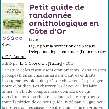
En
(No
Petit guide de
pa
fenê
ma
randonnée
ornithologique en
Côte d'Or
/5
Livre
0
avis
Ligue pour la protection des oiseaux.
Délégation départementale (France, Côte-
d'Or). Auteur
Edité par
LPO Côte d'Or. [Talant]
- 2015
La nature et les oiseaux sont omniprésents : dans les sites
protégés bien sûr, mais aussi dans d’autres endroits
insoupçonnés, bien plus près de chez nous. Ils partagent
notre quotidien. Les observer, les découvrir, les faire
aimer... en fin de compte mieux connaître ce qui
constitue notre patrimoine avifaunistique, représente
toute l’ambition de ce petit guide initié par la Ligue pour
la protection des oiseaux. Seul, en famille ou en groupe,