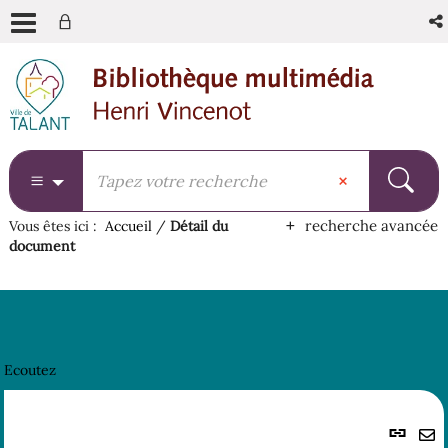
Aller
Aller
Aller
au
au
à
menu
contenu
la
recherche
recherche avancée
Vous êtes ici :
Accueil
/
Détail du
document
Ecoutez
Lie
per