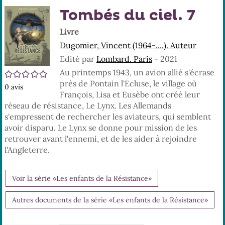
En
(No
Tombés du ciel. 7
pa
fenê
ma
Livre
Dugomier, Vincent (1964-....). Auteur
Edité par
Lombard. Paris
- 2021
Au printemps 1943, un avion allié s'écrase
/5
près de Pontain l'Ecluse, le village où
0
avis
François, Lisa et Eusèbe ont créé leur
réseau de résistance, Le Lynx. Les Allemands
s'empressent de rechercher les aviateurs, qui semblent
avoir disparu. Le Lynx se donne pour mission de les
retrouver avant l'ennemi, et de les aider à rejoindre
l'Angleterre.
Voir la série «Les enfants de la Résistance»
Autres documents de la série «Les enfants de la Résistance»