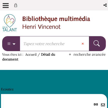
Aller
Aller
Aller
au
au
à
menu
contenu
la
recherche
recherche avancée
Vous êtes ici :
Accueil
/
Détail du
document
Ecoutez
Lie
per