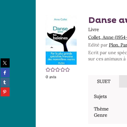
Danse av
Livre
Collet, Anne (1954-
Edité par
Plon. Par
Ecrit par une spéc
sur ces animaux à
Partager
sur
/5
Partager
twitter
sur
0
avis
(Nouvelle
Partager
SUJET
facebook
fenêtre)
sur
(Nouvelle
Partager
tumblr
fenêtre)
sur
Sujets
(Nouvelle
pinterest
fenêtre)
(Nouvelle
Thème
fenêtre)
Genre