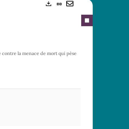
Lien
Exports
permanent
Envoyer
(Nouvelle
par
fenêtre)
mail
rme contre la menace de mort qui pèse