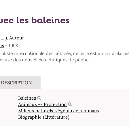
ec les baleines
....). Auteur
is
- 1998
ialiste internationale des cétacés, ce livre est un cri d'ala
 cause des nouvelles techniques de pêche.
DESCRIPTION
Baleines
Animaux -- Protection
Milieux naturels, végétaux et animaux
Biographie (Littérature)