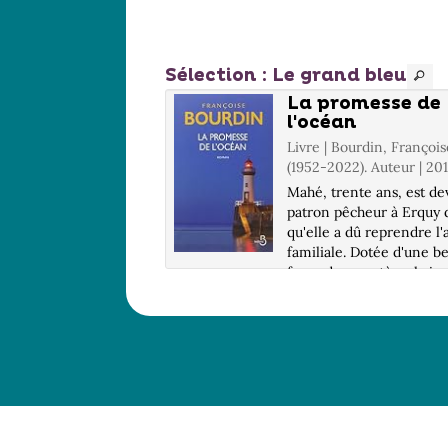
Sélection
: Le grand bleu
iterranée
La promesse de
l'océan
| Baudoin, Edmond
Livre | Bourdin, François
...). Auteur | 2016
(1952-2022). Auteur | 20
 est né à Nice, sur les
Mahé, trente ans, est d
de la Méditerranée.
patron pêcheur à Erquy 
ersé par le drame de
qu'elle a dû reprendre l'
ui la traversent dans
familiale. Dotée d'une be
r d'une vie meilleure, il
force de caractère, la je
ses pinceaux et, dans
femme a réussi à s'impo
traste poignant,
auprès de son équipe de
e la beauté de la mer et
marins. Mais, absorbée pa