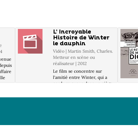
L' Incroyable
Histoire de Winter
le dauphin
e
Vidéo | Martin Smith, Charles.
14
Metteur en scène ou
evenue
réalisateur | 2012
depuis
Le film se concentre sur
affaire
l'amitié entre Winter, qui a
lle
perdu sa queue dans un piège
une
à crabe, et Sawyer, un jeune
ser
garçon timide. Touché par le
sort de Winter, Sawyer va
r s...
motiver tout le monde autour
de lui pour créer une prothèse
au ...