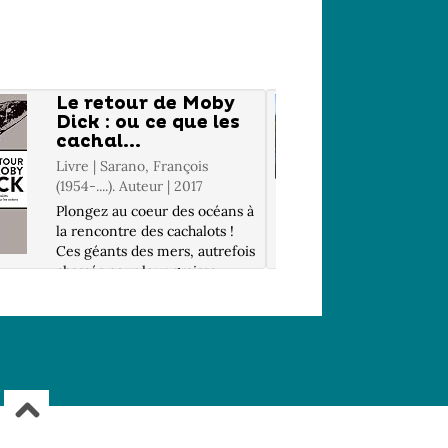
Le retour de Moby
Indoné
Dick : ou ce que les
d'un 
cachal...
mers .
Livre | Sarano, François
Livre | Le
(1954-....). Auteur | 2017
(1958-...)
Plongez au coeur des océans à
Panorama
la rencontre des cachalots !
continen
Ces géants des mers, autrefois
Java et M
chassés pour leur graisse,
Sumatra, 
possèdent de surprenantes
Sulawesi,
capacités physiologiques et
la Sonde
cognitives que François
occidenta
Serano nous fait découvrir au
ceinture 
fil d...
temples hi