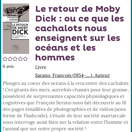
En
(No
Le retour de Moby
pa
fenê
ma
Dick : ou ce que les
cachalots nous
enseignent sur les
océans et les
hommes
/5
0
avis
Livre
Sarano, François (1954-....). Auteur
Plongez au coeur des océans à la rencontre des cachalots
! Ces géants des mers, autrefois chassés pour leur graisse,
possèdent de surprenantes capacités physiologiques et
cognitives que François Serano nous fait découvrir au fil
des pages émaillées de photographies et de vidéos (sous
forme de Flashcode). L'étude de leur société matriarcale
nous interroge aussi bien sur la relation entre l'homme et
l'animal que sur notre propre société !