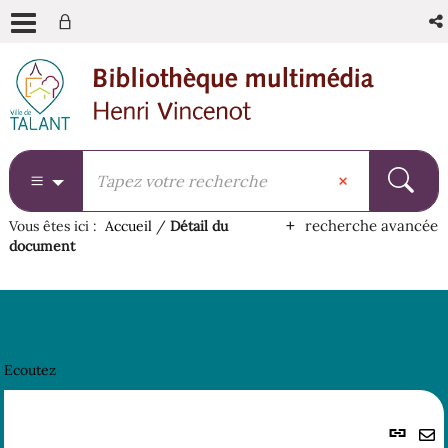
Aller
Aller
Aller
au
au
à
menu
contenu
la
recherche
recherche avancée
Vous êtes ici :
Accueil
/
Détail du
document
Ecoutez
Lie
per