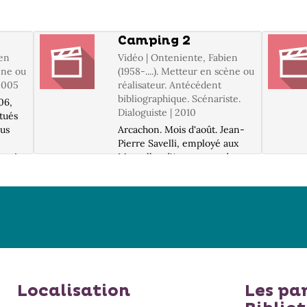
Camping 2
ien
Vidéo | Onteniente, Fabien
cène ou
(1958-....). Metteur en scène ou
 2005
réalisateur. Antécédent
bibliographique. Scénariste.
06,
Dialoguiste | 2010
itués
eus
Arcachon. Mois d'août. Jean-
n
Pierre Savelli, employé aux
 qui
Mutuelles d'Assurances de
Clermont-Ferrand, apprend
: DVD
que Valérie, sa fiancée, veut
 ;
faire un break. Pour se
ressourcer, il décide de
changer de destination de
vacances...et att...
Localisation
Les pa