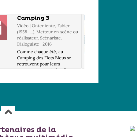
Camping 3
L' exp
Vidéo | Onteniente, Fabien
Livre | S
(1958-....). Metteur en scène ou
(1975-....
réalisateur. Scénariste.
Une femm
Dialoguiste | 2016
liberté, 
Comme chaque été, au
dans un p
Camping des Flots Bleus se
attacheme
retrouvent pour leurs
se crée :
vacances nos amis, Les Pic,
de cet al
Jacky et Laurette, Gatineau,
par Stép
tout juste divorcé de Sophie,
sublimé 
le 37, et Patrick Chirac fidèle à
d'Audrey 
ses habitudes. Cette année,
Patrick a d...
rtenaires de la