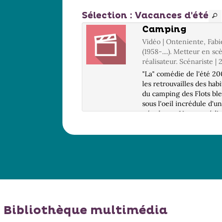
Sélection
: Vacances d'été
t songe d'une
Camping
 d'été
Vidéo | Onteniente, Fab
 Tesson, Stéphanie.
(1958-....). Metteur en s
 | 2005
réalisateur. Scénariste |
ire d'un roi qui veut
"La" comédie de l'été 20
sa fille, de deux
les retrouvailles des hab
s dont les amours
du camping des Flots bl
mêlent, de tout ce joli
sous l'oeil incrédule d'u
en fuite dans une fort
néophyte... Une comédie
e et d'un philtre
sent le vécu, populaire,
r.
débonnaire.. Infos DVD 
9 / 2.35, 16/9 / LG : Fra.
Prêt i...
Bibliothèque multimédia