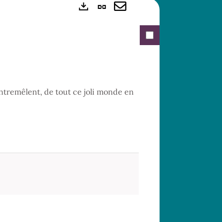
Lien
Exports
permanent
Envoyer
(Nouvelle
par
fenêtre)
mail
sentremêlent, de tout ce joli monde en