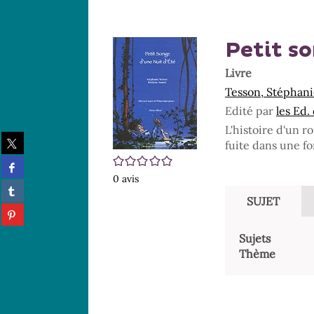
Petit s
Livre
Tesson, Stéphani
Edité par
les Ed
L'histoire d'un r
Partager
fuite dans une fo
sur
/5
Partager
twitter
sur
0
avis
(Nouvelle
Partager
facebook
fenêtre)
sur
SUJET
(Nouvelle
Partager
tumblr
fenêtre)
sur
(Nouvelle
Sujets
pinterest
fenêtre)
(Nouvelle
Thème
fenêtre)