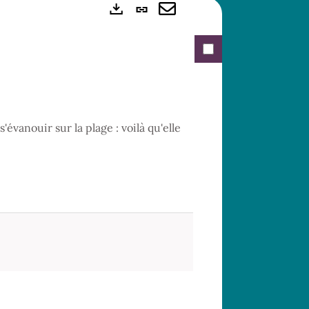
Lien
Exports
permanent
Envoyer
(Nouvelle
par
fenêtre)
mail
'évanouir sur la plage : voilà qu'elle