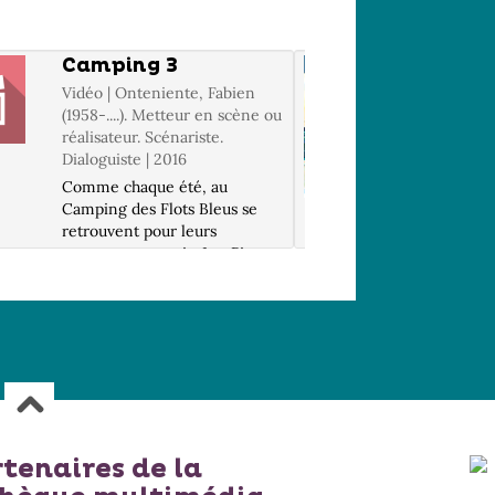
Camping 3
L' exp
Vidéo | Onteniente, Fabien
Livre | S
(1958-....). Metteur en scène ou
(1975-....
réalisateur. Scénariste.
Une femm
Dialoguiste | 2016
liberté, 
Comme chaque été, au
dans un p
Camping des Flots Bleus se
attacheme
retrouvent pour leurs
se crée :
vacances nos amis, Les Pic,
de cet al
Jacky et Laurette, Gatineau,
par Stép
tout juste divorcé de Sophie,
sublimé 
le 37, et Patrick Chirac fidèle à
d'Audrey 
ses habitudes. Cette année,
Patrick a d...
rtenaires de la