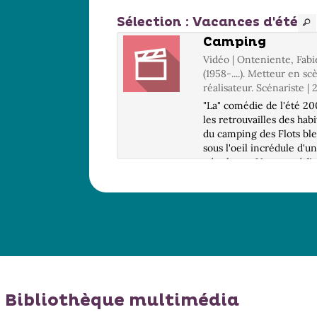
Sélection
: Vacances d'été
t songe d'une
Camping
 d'été
Vidéo | Onteniente, Fab
 Tesson, Stéphanie.
(1958-....). Metteur en s
 | 2005
réalisateur. Scénariste |
ire d'un roi qui veut
"La" comédie de l'été 20
sa fille, de deux
les retrouvailles des hab
s dont les amours
du camping des Flots bl
mêlent, de tout ce joli
sous l'oeil incrédule d'u
en fuite dans une fort
néophyte... Une comédie
e et d'un philtre
sent le vécu, populaire,
r.
débonnaire.. Infos DVD 
9 / 2.35, 16/9 / LG : Fra.
Prêt i...
Bibliothèque multimédia