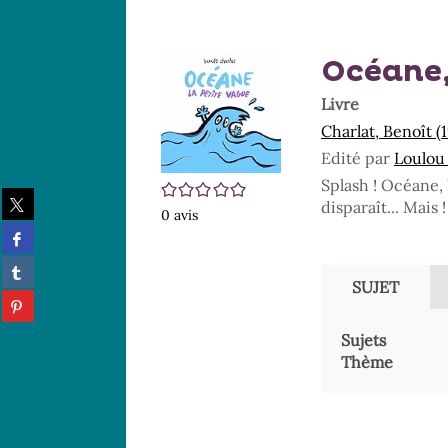
Océane,
Livre
Charlat, Benoît (1
Edité par
Loulou 
Splash ! Océane, l
/5
Partager
disparaît... Mais 
0
avis
sur
Partager
twitter
sur
(Nouvelle
Partager
facebook
fenêtre)
sur
SUJET
(Nouvelle
Partager
tumblr
fenêtre)
sur
(Nouvelle
Sujets
pinterest
fenêtre)
(Nouvelle
Thème
fenêtre)