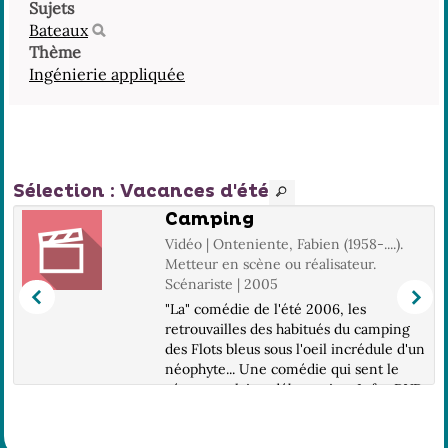
Sujets
Bateaux
Thème
Ingénierie appliquée
Sélection
: Vacances d'été
Camping
Vidéo | Onteniente, Fabien (1958-....).
5
Metteur en scène ou réalisateur.
Scénariste | 2005
"La" comédie de l'été 2006, les
n
retrouvailles des habitués du camping
des Flots bleus sous l'oeil incrédule d'un
néophyte... Une comédie qui sent le
vécu, populaire, débonnaire.. Infos DVD
: DVD 9 / 2.35, 16/9 / LG : Fra. ; Prêt
i...