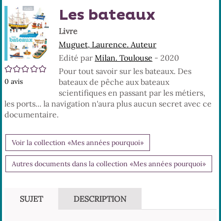
En
(No
Les bateaux
pa
fenê
ma
Livre
Muguet, Laurence. Auteur
Edité par
Milan. Toulouse
- 2020
/5
Pour tout savoir sur les bateaux. Des
0
avis
bateaux de pêche aux bateaux
scientifiques en passant par les métiers,
les ports... la navigation n'aura plus aucun secret avec ce
documentaire.
Voir la collection «Mes années pourquoi»
Autres documents dans la collection «Mes années pourquoi»
SUJET
DESCRIPTION