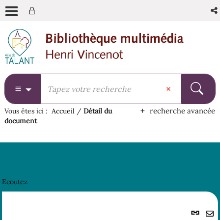
Aller
Aller
Aller
au
au
à
menu
contenu
la
recherche
recherche avancée
Vous êtes ici :
Accueil
/
Détail du
document
Ecoutez
Lie
per