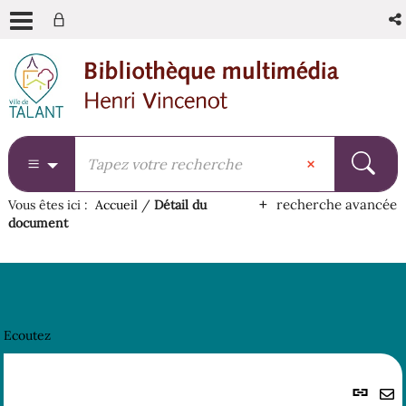
Aller
Aller
Aller
au
au
à
menu
contenu
la
recherche
recherche avancée
Vous êtes ici :
Accueil
/
Détail du
document
Ecoutez
Lie
per