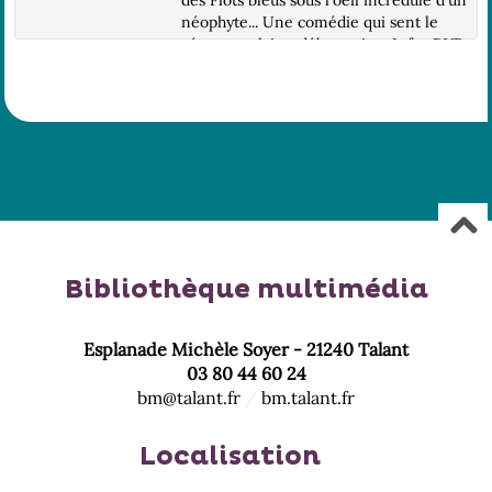
des Flots bleus sous l'oeil incrédule d'un
néophyte... Une comédie qui sent le
vécu, populaire, débonnaire.. Infos DVD
: DVD 9 / 2.35, 16/9 / LG : Fra. ; Prêt
i...
Bibliothèque multimédia
Esplanade Michèle Soyer - 21240 Talant
03 80 44 60 24
bm@talant.fr
/
bm.talant.fr
Localisation