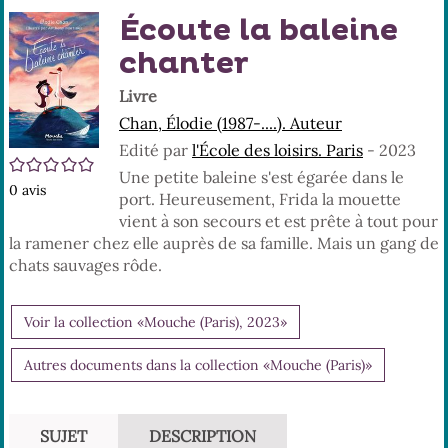
En
(No
Écoute la baleine
pa
fenê
ma
chanter
Livre
Chan, Élodie (1987-....). Auteur
Edité par
l'École des loisirs. Paris
- 2023
/5
Une petite baleine s'est égarée dans le
0
avis
port. Heureusement, Frida la mouette
vient à son secours et est prête à tout pour
la ramener chez elle auprès de sa famille. Mais un gang de
chats sauvages rôde.
Voir la collection «Mouche (Paris), 2023»
Autres documents dans la collection «Mouche (Paris)»
SUJET
DESCRIPTION