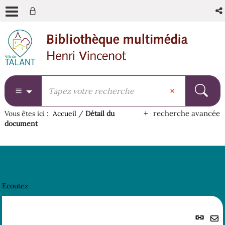
Aller
Aller
Aller
au
au
à
menu
contenu
la
recherche
recherche avancée
Vous êtes ici :
Accueil
/
Détail du
document
Ecoutez
Lie
per