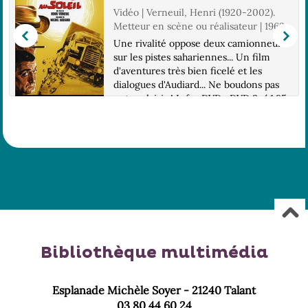
Vidéo | Verneuil, Henri (1920-2002).
Metteur en scène ou réalisateur | 1963
Une rivalité oppose deux camionneurs
sur les pistes sahariennes... Un film
d'aventures très bien ficelé et les
dialogues d'Audiard... Ne boudons pas
notre plaisir ! Infos DVD : DVD 9 / 1.85,
16/9 compatible 4/3 / 2.0 / LG : Fra /
...
Bibliothèque multimédia
Esplanade Michèle Soyer - 21240 Talant
03 80 44 60 24