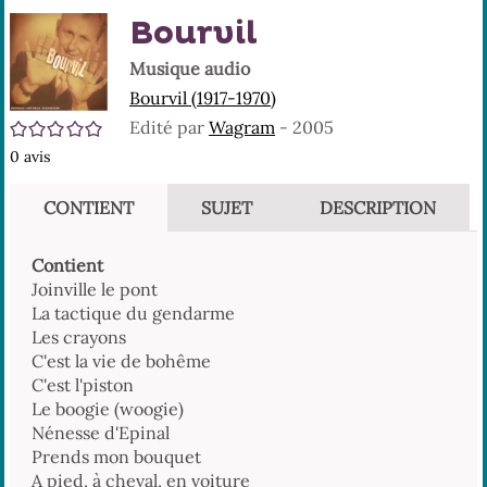
En
(No
Bourvil
pa
fenê
ma
Musique audio
Bourvil (1917-1970)
/5
Edité par
Wagram
- 2005
0
avis
CONTIENT
SUJET
DESCRIPTION
Contient
Joinville le pont
La tactique du gendarme
Les crayons
C'est la vie de bohême
C'est l'piston
Le boogie (woogie)
Nénesse d'Epinal
Prends mon bouquet
A pied, à cheval, en voiture