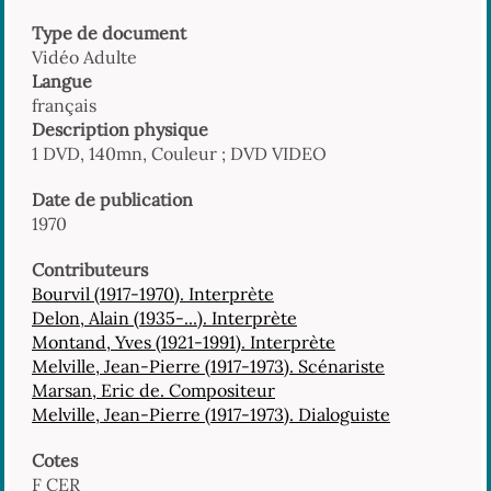
Type de document
Vidéo Adulte
Langue
français
Description physique
1 DVD, 140mn, Couleur ; DVD VIDEO
Date de publication
1970
Contributeurs
Bourvil (1917-1970). Interprète
Delon, Alain (1935-...). Interprète
Montand, Yves (1921-1991). Interprète
Melville, Jean-Pierre (1917-1973). Scénariste
Marsan, Eric de. Compositeur
Melville, Jean-Pierre (1917-1973). Dialoguiste
Cotes
F CER