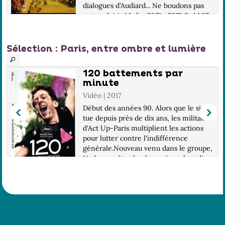
dialogues d'Audiard... Ne boudons pas
notre plaisir ! Infos DVD : DVD 9 / 1.85,
16/9 compatible 4/3 / 2.0 / LG : Fra /
...
Sélection
: Paris, entre ombre et lumière
120 battements par
minute
Vidéo | 2017
Début des années 90. Alors que le sida
tue depuis près de dix ans, les militants
d'Act Up-Paris multiplient les actions
pour lutter contre l'indifférence
générale.Nouveau venu dans le groupe,
Nathan va être bouleversé par la radic...