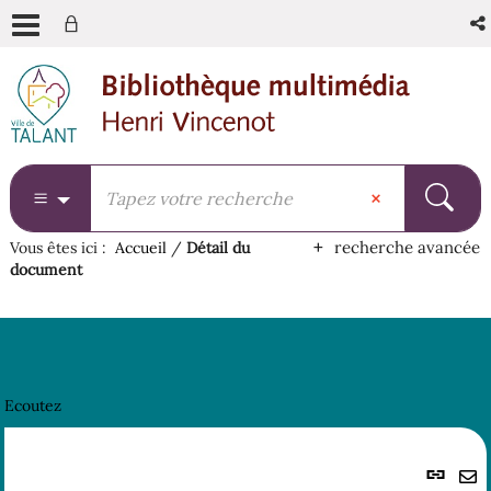
Aller
Aller
Aller
au
au
à
menu
contenu
la
recherche
recherche avancée
Vous êtes ici :
Accueil
/
Détail du
document
Ecoutez
Lie
per