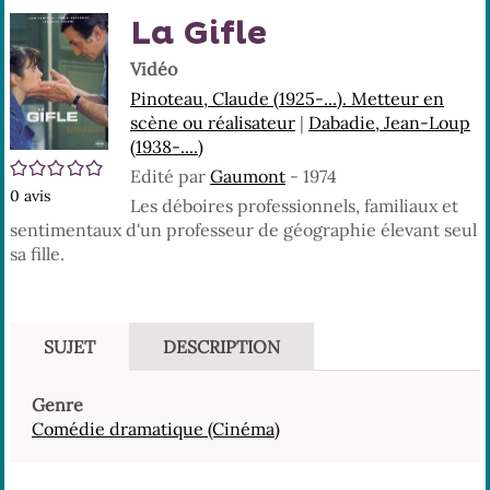
En
(No
La Gifle
pa
fenê
ma
Vidéo
Pinoteau, Claude (1925-...). Metteur en
scène ou réalisateur
|
Dabadie, Jean-Loup
(1938-....)
/5
Edité par
Gaumont
- 1974
0
avis
Les déboires professionnels, familiaux et
sentimentaux d'un professeur de géographie élevant seul
sa fille.
SUJET
DESCRIPTION
Genre
Comédie dramatique (Cinéma)