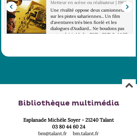
Metteur en scène ou réalisateur | 1963
Une rivalité oppose deux camionneurs
sur les pistes sahariennes... Un film
d'aventures très bien ficelé et les
dialogues d'Audiard... Ne boudons pas
notre plaisir ! Infos DVD : DVD 9 / 1.85,
16/9 compatible 4/3 / 2.0 / LG : Fra /
...
Bibliothèque multimédia
Esplanade Michèle Soyer - 21240 Talant
03 80 44 60 24
bm@talant.fr
/
bm.talant.fr