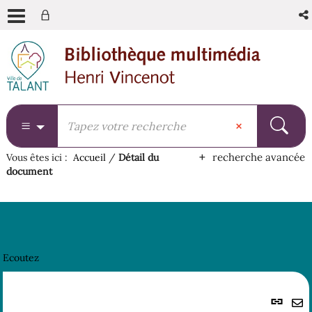
Aller
Aller
Aller
au
au
à
menu
contenu
la
recherche
recherche avancée
Vous êtes ici :
Accueil
/
Détail du
document
Ecoutez
Lie
per