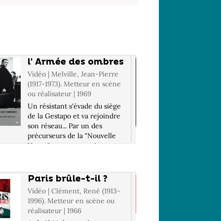
l' Armée des ombres
Garde
Vidéo | Melville, Jean-Pierre
Vidéo | M
(1917-1973). Metteur en scène
2012). M
ou réalisateur | 1969
réalisateu
Un résistant s'évade du siège
Le soir d
de la Gestapo et va rejoindre
P.J., Maî
son réseau... Par un des
convoqué
précurseurs de la "Nouvelle
l'assassin
Vague", une oeuvre rigoureuse
Les inspe
et dense sur la vie dans la
Belmont 
clandestinité... Infos DVD :
culpabili
Informations DVD non
mettent e
Paris brûle-t-il ?
Le Pér
communiqu...
Vidéo | Clément, René (1913-
Vidéo | K
1996). Metteur en scène ou
(1961-...
réalisateur | 1966
réalisate