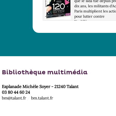
que le sida tue depuis pr
es les filles qui font le
dix ans, les militants d'A
r de la rue Casanova,
Paris multiplient les acti
s Halles, Irma la
pour lutter contre
qui vit sous la tutelle
l'indifférence
lyte, est bien plus
générale.Nouveau venu 
 Ce "commerce" local
le groupe, Nathan va êtr
re tranquillement grâce
bouleversé par la radic...
omplaisance du
s...
Bibliothèque multimédia
Esplanade Michèle Soyer - 21240 Talant
03 80 44 60 24
bm@talant.fr
/
bm.talant.fr