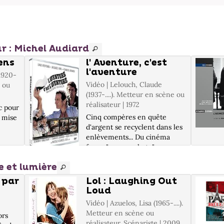
r : Michel Audiard
iens
l' Aventure, c'est
l'aventure
(1920-
Vidéo | Lelouch, Claude
 ou
(1937-....). Metteur en scène ou
réalisateur | 1972
c pour
Cinq compères en quête
a mise
d'argent se recyclent dans les
enlèvements... Du cinéma
façon "roman-photo", un
ure
savoir-faire, de bons
trop
e et lumière
comédiens et la petite
DVD 9
musique de Francis Lai... Infos
n
 par
Lol : Laughing Out
DVD : Informations DVD non
Loud
communiquées. ; Prêt et...
Vidéo | Azuelos, Lisa (1965-....).
Metteur en scène ou
ors
réalisateur. Scénariste | 2009