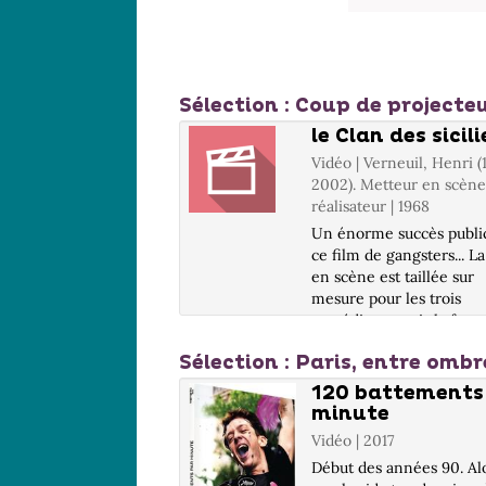
pinterest
fenêtre)
(Nouvelle
fenêtre)
Sélection
: Coup de projecteu
die en sous-sol
le Clan des sicil
| Verneuil, Henri (1920-
Vidéo | Verneuil, Henri 
 Metteur en scène ou
2002). Metteur en scène
teur | 1962
réalisateur | 1968
t de prison, Charles a
Un énorme succès publi
n plan pour un casse au
ce film de gangsters... L
 de Cannes.
en scène est taillée sur
mesure pour les trois
comédiens, mais la fact
reste cependant un peu 
Sélection
: Paris, entre ombr
classique... Infos DVD : 
/ Informations DVD no
 la douce
120 battements
communiquées....
minute
 Wilder, Billy (1906-
Vidéo | 2017
 Metteur en scène ou
teur | 1963
Début des années 90. Al