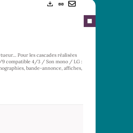
Lien
Exports
permanent
Envoyer
(Nouvelle
par
fenêtre)
mail
ueur... Pour les cascades réalisées
 16/9 compatible 4/3 / Son mono / LG :
ilmographies, bande-annonce, affiches,