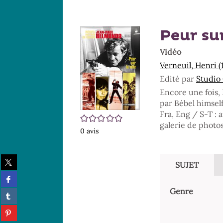
Peur sur
Vidéo
Verneuil, Henri 
Edité par
Studio
Encore une fois,
par Bébel himsel
Fra, Eng / S-T : 
/5
galerie de photos
0
avis
Partager
SUJET
sur
Partager
twitter
sur
(Nouvelle
Genre
Partager
facebook
fenêtre)
sur
(Nouvelle
Partager
tumblr
fenêtre)
sur
(Nouvelle