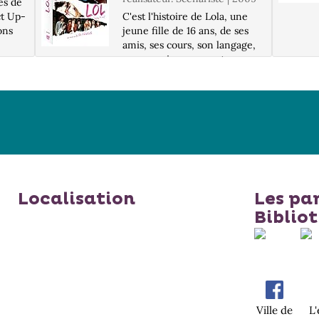
ès de
ct Up-
C'est l'histoire de Lola, une
ons
jeune fille de 16 ans, de ses
amis, ses cours, son langage,
son premier amour et ses
dans
premières fois, ses fous rires
e
et ses doutes... C'est aussi
l'histoire d'Anne, sa mère, qui
voit sa fille grandir e...
Localisation
Les pa
Biblio
Ville de
L