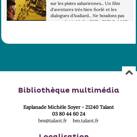
sur les pistes sahariennes... Un film
d'aventures très bien ficelé et les
dialogues d'Audiard... Ne boudons pas
notre plaisir ! Infos DVD : DVD 9 / 1.85,
16/9 compatible 4/3 / 2.0 / LG : Fra /
...
Bibliothèque multimédia
Esplanade Michèle Soyer - 21240 Talant
03 80 44 60 24
bm@talant.fr
/
bm.talant.fr