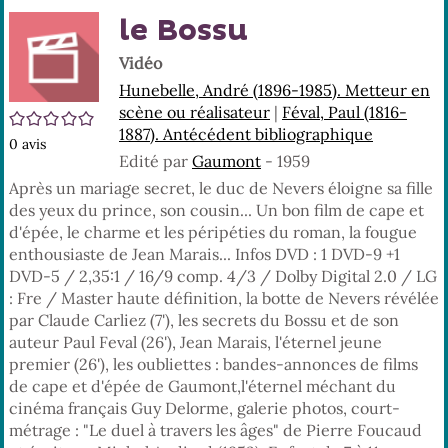
En
(No
le Bossu
pa
fenê
ma
Vidéo
Hunebelle, André (1896-1985). Metteur en
scène ou réalisateur
|
Féval, Paul (1816-
/5
1887). Antécédent bibliographique
0
avis
Edité par
Gaumont
- 1959
Après un mariage secret, le duc de Nevers éloigne sa fille
des yeux du prince, son cousin... Un bon film de cape et
d'épée, le charme et les péripéties du roman, la fougue
enthousiaste de Jean Marais... Infos DVD : 1 DVD-9 +1
DVD-5 / 2,35:1 / 16/9 comp. 4/3 / Dolby Digital 2.0 / LG
: Fre / Master haute définition, la botte de Nevers révélée
par Claude Carliez (7'), les secrets du Bossu et de son
auteur Paul Feval (26'), Jean Marais, l'éternel jeune
premier (26'), les oubliettes : bandes-annonces de films
de cape et d'épée de Gaumont,l'éternel méchant du
cinéma français Guy Delorme, galerie photos, court-
métrage : "Le duel à travers les âges" de Pierre Foucaud