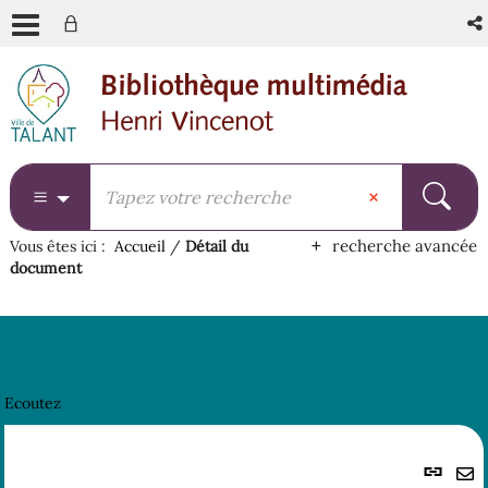
Aller
Aller
Aller
au
au
à
menu
contenu
la
recherche
recherche avancée
Vous êtes ici :
Accueil
/
Détail du
document
Ecoutez
Lie
per