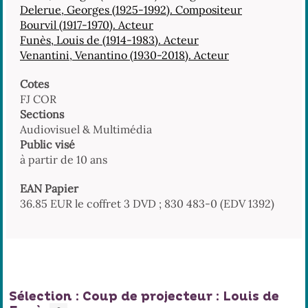
Delerue, Georges (1925-1992). Compositeur
Bourvil (1917-1970). Acteur
Funès, Louis de (1914-1983). Acteur
Venantini, Venantino (1930-2018). Acteur
Cotes
FJ COR
Sections
Audiovisuel & Multimédia
Public visé
à partir de 10 ans
EAN Papier
36.85 EUR le coffret 3 DVD ; 830 483-0 (EDV 1392)
Sélection
: Coup de projecteur : Louis de