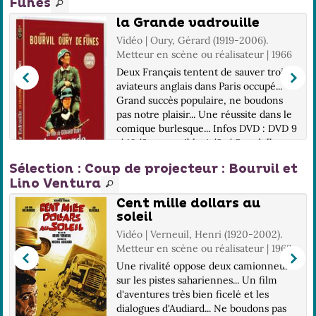
Funès
la Grande vadrouille
Vidéo | Oury, Gérard (1919-2006).
Metteur en scène ou réalisateur | 1966
Deux Français tentent de sauver trois
aviateurs anglais dans Paris occupé...
Grand succès populaire, ne boudons
pas notre plaisir... Une réussite dans le
comique burlesque... Infos DVD : DVD 9
/ 16/9 compatible 4/3 / Son dolby
dig...
Sélection
: Coup de projecteur : Bourvil et
Lino Ventura
Cent mille dollars au
soleil
Vidéo | Verneuil, Henri (1920-2002).
Metteur en scène ou réalisateur | 1963
Une rivalité oppose deux camionneurs
sur les pistes sahariennes... Un film
d'aventures très bien ficelé et les
dialogues d'Audiard... Ne boudons pas