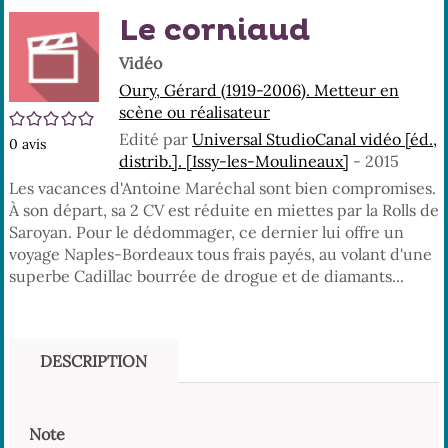
En
(No
Le corniaud
pa
fenê
ma
Vidéo
Oury, Gérard (1919-2006). Metteur en
scène ou réalisateur
/5
Edité par
Universal StudioCanal vidéo [éd.,
0
avis
distrib.]. [Issy-les-Moulineaux]
- 2015
Les vacances d'Antoine Maréchal sont bien compromises.
À son départ, sa 2 CV est réduite en miettes par la Rolls de
Saroyan. Pour le dédommager, ce dernier lui offre un
voyage Naples-Bordeaux tous frais payés, au volant d'une
superbe Cadillac bourrée de drogue et de diamants...
DESCRIPTION
Note