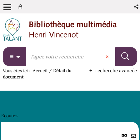
Aller
Aller
Aller
au
au
à
menu
contenu
la
recherche
recherche avancée
Vous êtes ici :
Accueil
/
Détail du
document
Ecoutez
Lie
per