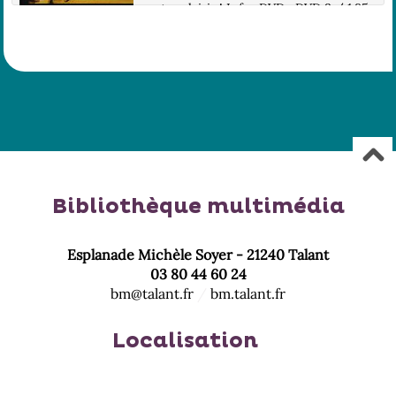
notre plaisir ! Infos DVD : DVD 9 / 1.85,
16/9 compatible 4/3 / 2.0 / LG : Fra /
...
Bibliothèque multimédia
Esplanade Michèle Soyer - 21240 Talant
03 80 44 60 24
bm@talant.fr
/
bm.talant.fr
Localisation